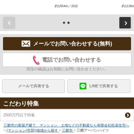
約1554m／20分
約1136
前
メールでお問い合わせする(無料)
電話でお問い合わせする
現況の確認はお気軽にお問い合わせください。
メールで共有する
LINEで共有する
こだわり特集
2500万円以下特集
三郷市の新築戸建て、マンション、土地などの不動産なら有限会社松栄住宅へ
>
(マンション(売買))地域から探す
>
三郷市
>
三郷アーバンハイツ