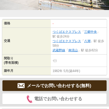
価格
-
つくばエクスプレス
「
三郷中央
」
駅 徒歩24分
交通
つくばエクスプレス
「
八潮
」駅 徒歩
58分
武蔵野線
「
南流山
」駅 徒歩82分
間取り
-(-)
(専有面積)
築年月
1982年 5月(築44年)
メールでお問い合わせする(無料)
電話でお問い合わせする