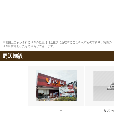
※地図上に表示される物件の位置は付近住所に所在することを表すものであり、実際の
物件所在地とは異なる場合がございます。
周辺施設
ヤオコー
セブン