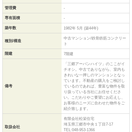
管理費
-
専有面積
-
築年数
1982年 5月 (築44年)
中古マンション/鉄骨鉄筋コンクリー
種別/構造
ト
階建
7階建
「三郷アーバンハイツ」のここがイ
チオシ。中古でありながら、室内も
きれいな一押しのマンションとなっ
ています。不動産の購入をご検討し
備考
ているのであれば、豊富な物件を取
り扱っている当社にお任せくださ
い。こだわりやご要望にお応えし、
お客様のニーズに合わせた物件をご
紹介致します。
有限会社松栄住宅
埼玉県三郷市中央１丁目7-17
取扱会社
TEL:048-953-1366