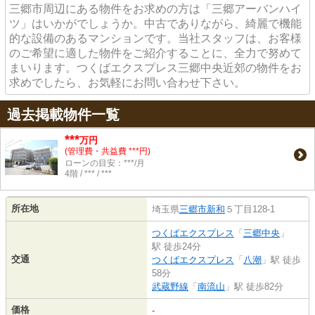
三郷市周辺にある物件をお求めの方は「三郷アーバンハイ
ツ」はいかがでしょうか。中古でありながら、綺麗で機能
的な設備のあるマンションです。当社スタッフは、お客様
のご希望に適した物件をご紹介することに、全力で努めて
まいります。つくばエクスプレス三郷中央近郊の物件をお
求めでしたら、お気軽にお問い合わせ下さい。
過去掲載物件一覧
***
万円
(管理費・共益費 ***円)
ローンの目安：***/月
4階 / *** / ***
所在地
埼玉県
三郷市
新和
５丁目128-1
つくばエクスプレス
「
三郷中央
」
駅 徒歩24分
交通
つくばエクスプレス
「
八潮
」駅 徒歩
58分
武蔵野線
「
南流山
」駅 徒歩82分
価格
-