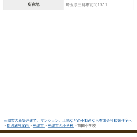
所在地
埼玉県三郷市前間197-1
三郷市の新築戸建て、マンション、土地などの不動産なら有限会社松栄住宅へ
>
周辺施設案内
>
三郷市
>
三郷市の小学校
>
前間小学校