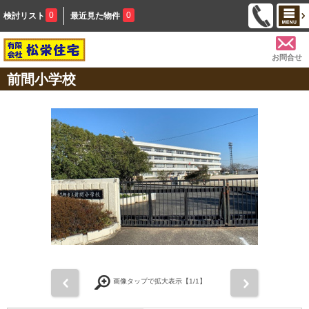
0
0
検討リスト
最近見た物件
お問合せ
前間小学校
前
次
画像タップで拡大表示【
1
/1】