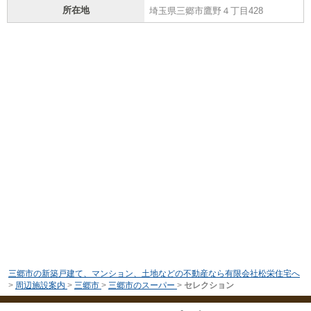
所在地
埼玉県三郷市鷹野４丁目428
三郷市の新築戸建て、マンション、土地などの不動産なら有限会社松栄住宅へ
>
周辺施設案内
>
三郷市
>
三郷市のスーパー
>
セレクション