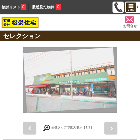
0
0
検討リスト
最近見た物件
お問合せ
セレクション
前
次
画像タップで拡大表示【
1
/1】