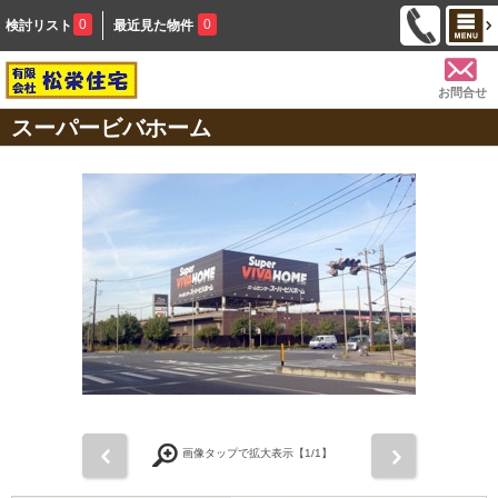
0
0
検討リスト
最近見た物件
お問合せ
スーパービバホーム
前
次
画像タップで拡大表示【
1
/1】