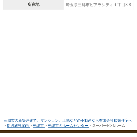
所在地
埼玉県三郷市ピアラシティ１丁目3-8
三郷市の新築戸建て、マンション、土地などの不動産なら有限会社松栄住宅へ
>
周辺施設案内
>
三郷市
>
三郷市のホームセンター
>
スーパービバホーム