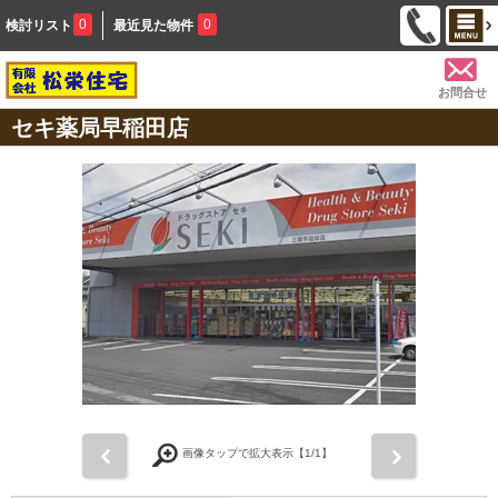
0
0
検討リスト
最近見た物件
お問合せ
セキ薬局早稲田店
前
次
画像タップで拡大表示【
1
/1】