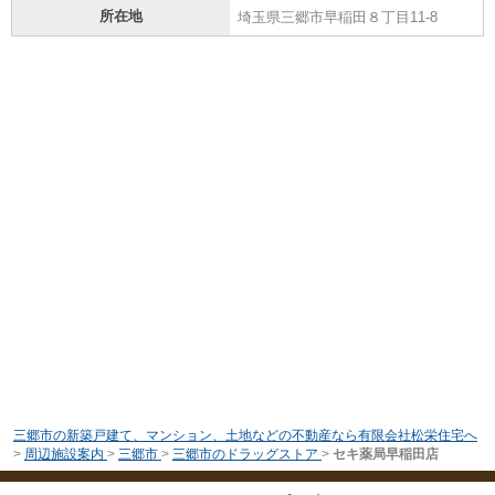
所在地
埼玉県三郷市早稲田８丁目11-8
三郷市の新築戸建て、マンション、土地などの不動産なら有限会社松栄住宅へ
>
周辺施設案内
>
三郷市
>
三郷市のドラッグストア
>
セキ薬局早稲田店