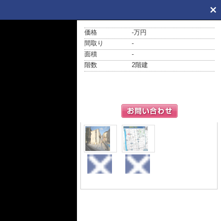
価格
-万円
間取り
-
面積
-
階数
2階建
外観
地図