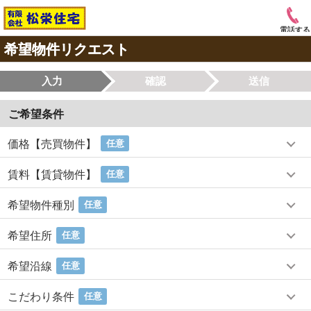
電話する
希望物件リクエスト
入力
確認
送信
ご希望条件
価格【売買物件】
任意
賃料【賃貸物件】
任意
希望物件種別
任意
希望住所
任意
希望沿線
任意
こだわり条件
任意