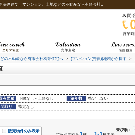
三郷市戸ケ崎のマンション一覧｜三郷市の新築戸建て、マンション、土地などの不動産なら有限会社松栄住宅へ
営業時間
などの不動産なら有限会社松栄住宅へ
>
(マンション(売買))地域から探す
>
覧
専有面積
下限なし～上限なし
築年数
指定しない
間取り
指定なし
並び順：
販売物件のみ表示
1
1-1
該当公開件数
棟
棟表示