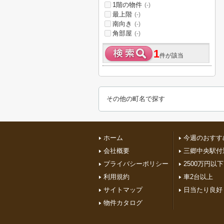
1階の物件
(-)
最上階
(-)
南向き
(-)
角部屋
(-)
1
件が該当
その他の町名で探す
ホーム
今週のおすす
会社概要
三郷中央駅付
プライバシーポリシー
2500万円以下
利用規約
車2台以上
サイトマップ
日当たり良好
物件カタログ