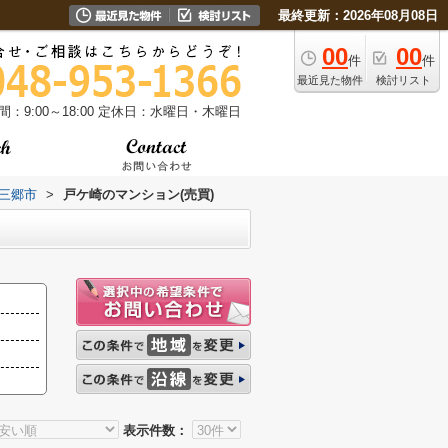
最終更新：2026年08月08日
00
00
件
件
最近見た物件
検討リスト
：9:00～18:00
定休日：水曜日・木曜日
三郷市
>
戸ケ崎のマンション(売買)
表示件数：