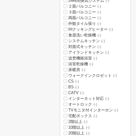
24時間換気システム
(-)
２面バルコニー
(-)
３面バルコニー
(-)
両面バルコニー
(-)
外観タイル張り
(-)
IHクッキングヒーター
(-)
食器洗い乾燥機
(-)
システムキッチン
(-)
対面式キッチン
(-)
アイランドキッチン
(-)
追焚機能浴室
(-)
浴室乾燥機
(-)
床暖房
(-)
ウォークインクロゼット
(-)
CS
(-)
BS
(-)
CATV
(-)
インターネット対応
(-)
オートロック
(-)
TVモニタ付インターホン
(-)
宅配ボックス
(-)
2階以上
(-)
10階以上
(-)
20階以上
(-)