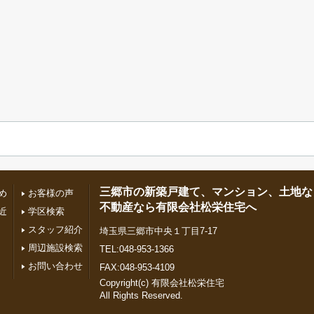
三郷市の新築戸建て、マンション、土地な
め
お客様の声
不動産なら有限会社松栄住宅へ
近
学区検索
スタッフ紹介
埼玉県三郷市中央１丁目7-17
周辺施設検索
TEL:048-953-1366
お問い合わせ
FAX:048-953-4109
Copyright(c) 有限会社松栄住宅
All Rights Reserved.