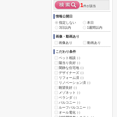
1
件が該当
情報公開日
指定しない
本日
3日以内
1週間以内
画像・動画あり
画像あり
動画あり
こだわり条件
ペット相談
(-)
陽当り良好
(-)
閑静な住宅地
(-)
デザイナーズ
(-)
リフォーム済
(-)
リノベーション済
(-)
眺望良好
(-)
メゾネット
(-)
ベランダ
(-)
バルコニー
(-)
ルーフバルコニー
(-)
オール電化
(-)