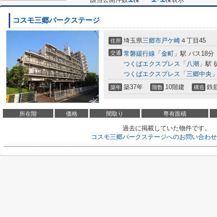
コスモ三郷パークステージ
埼玉県
三郷市
戸ケ崎
４丁目45
住所
交通
常磐緩行線
「
金町
」駅 バス18分
つくばエクスプレス
「
八潮
」駅 
つくばエクスプレス
「
三郷中央
」
築37年
10階建
鉄
築年
階数
構造
所在階
価格
間取り
専有面積
過去に掲載していた物件です。
コスモ三郷パークステージへのお問い合わせ