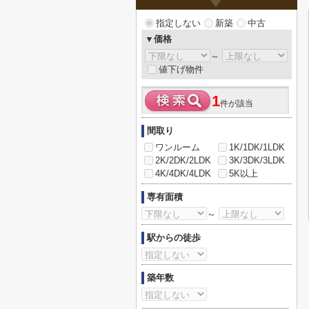
指定しない
新築
中古
▼価格
～
値下げ物件
1
件が該当
間取り
ワンルーム
1K/1DK/1LDK
2K/2DK/2LDK
3K/3DK/3LDK
4K/4DK/4LDK
5K以上
専有面積
～
駅からの徒歩
築年数