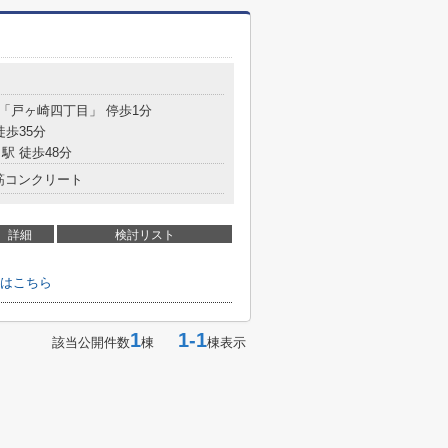
 「戸ヶ崎四丁目」 停歩1分
徒歩35分
駅 徒歩48分
筋コンクリート
詳細
検討リスト
はこちら
1
1-1
該当公開件数
棟
棟表示