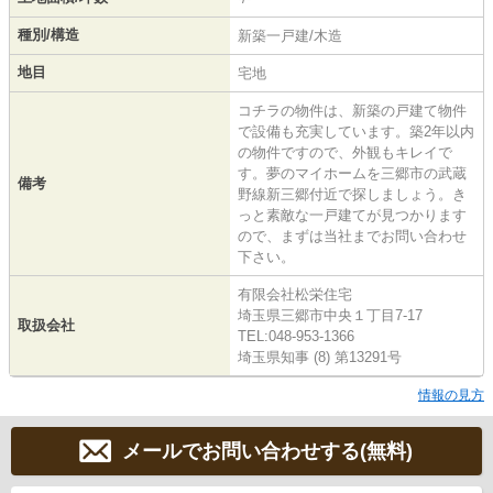
種別/構造
新築一戸建/木造
地目
宅地
コチラの物件は、新築の戸建て物件
で設備も充実しています。築2年以内
の物件ですので、外観もキレイで
す。夢のマイホームを三郷市の武蔵
備考
野線新三郷付近で探しましょう。き
っと素敵な一戸建てが見つかります
ので、まずは当社までお問い合わせ
下さい。
有限会社松栄住宅
埼玉県三郷市中央１丁目7-17
取扱会社
TEL:048-953-1366
埼玉県知事 (8) 第13291号
情報の見方
メールでお問い合わせする(無料)