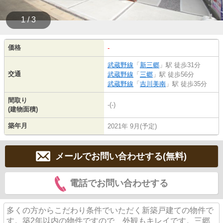
1 / 3
価格
-
武蔵野線
「
新三郷
」駅 徒歩31分
交通
武蔵野線
「
三郷
」駅 徒歩56分
武蔵野線
「
吉川美南
」駅 徒歩35分
間取り
-(-)
(建物面積)
築年月
2021年 9月(予定)
メールでお問い合わせする(無料)
電話でお問い合わせする
多くの方からこだわり条件でいただく新築戸建ての物件で
す。築2年以内の物件ですので、外観もキレイです。三郷