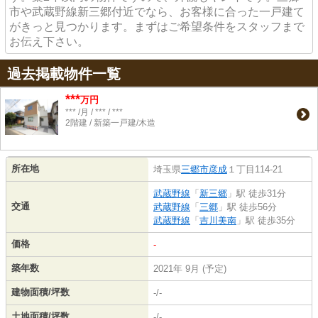
市や武蔵野線新三郷付近でなら、お客様に合った一戸建て
がきっと見つかります。まずはご希望条件をスタッフまで
お伝え下さい。
過去掲載物件一覧
***
万円
*** /月 / *** / ***
2階建 / 新築一戸建/木造
所在地
埼玉県
三郷市
彦成
１丁目114-21
武蔵野線
「
新三郷
」駅 徒歩31分
交通
武蔵野線
「
三郷
」駅 徒歩56分
武蔵野線
「
吉川美南
」駅 徒歩35分
価格
-
築年数
2021年 9月 (予定)
建物面積/坪数
-/-
土地面積/坪数
-/-