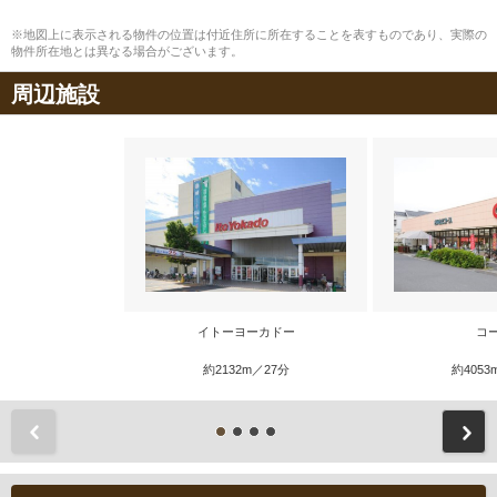
※地図上に表示される物件の位置は付近住所に所在することを表すものであり、実際の
物件所在地とは異なる場合がございます。
周辺施設
イトーヨーカドー
コ
約2132m／27分
約4053
前