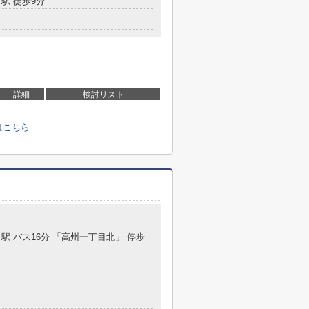
駅 徒歩9分
詳細
検討リスト
はこちら
」駅 バス16分 「高州一丁目北」 停歩