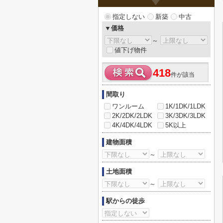
指定しない
新築
中古
▼価格
～
値下げ物件
418
件が該当
間取り
ワンルーム
1K/1DK/1LDK
2K/2DK/2LDK
3K/3DK/3LDK
4K/4DK/4LDK
5K以上
建物面積
～
土地面積
～
駅からの徒歩