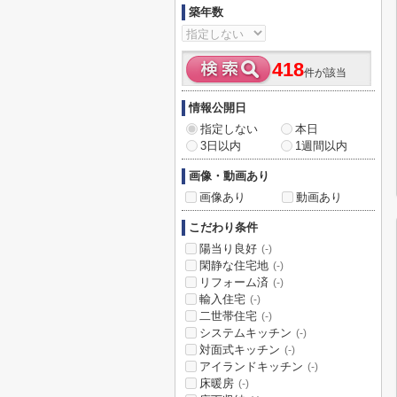
築年数
418
件が該当
情報公開日
指定しない
本日
3日以内
1週間以内
画像・動画あり
画像あり
動画あり
こだわり条件
陽当り良好
(-)
閑静な住宅地
(-)
リフォーム済
(-)
輸入住宅
(-)
二世帯住宅
(-)
システムキッチン
(-)
対面式キッチン
(-)
アイランドキッチン
(-)
床暖房
(-)