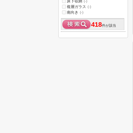
床下収納
(-)
複層ガラス
(-)
南向き
(-)
418
件が該当