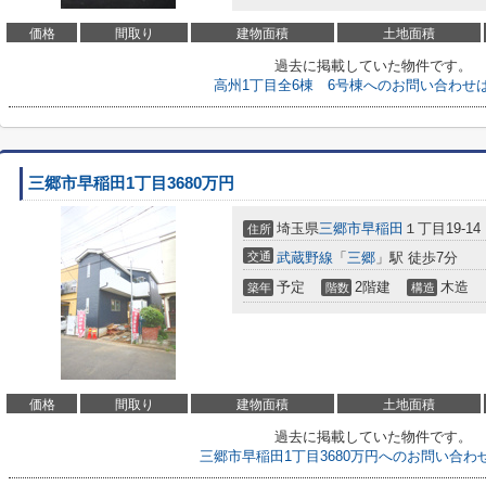
価格
間取り
建物面積
土地面積
過去に掲載していた物件です。
高州1丁目全6棟 6号棟へのお問い合わせ
三郷市早稲田1丁目3680万円
埼玉県
三郷市
早稲田
１丁目19-14
住所
交通
武蔵野線
「
三郷
」駅 徒歩7分
予定
2階建
木造
築年
階数
構造
価格
間取り
建物面積
土地面積
過去に掲載していた物件です。
三郷市早稲田1丁目3680万円へのお問い合わ