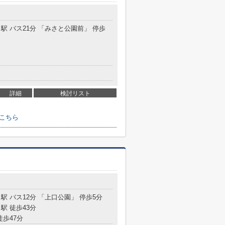
」駅 バス21分 「みさと公園前」 停歩
詳細
検討リスト
こちら
駅 バス12分 「上口公園」 停歩5分
駅 徒歩43分
徒歩47分