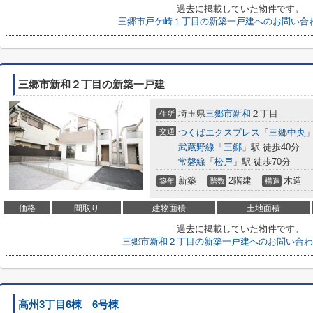
過去に掲載していた物件です。
三郷市戸ケ崎１丁目の新築一戸建へのお問い合
三郷市新和２丁目の新築一戸建
埼玉県
三郷市
新和
２丁目
住所
交通
つくばエクスプレス
「
三郷中央
」
武蔵野線
「
三郷
」駅 徒歩40分
常磐線
「
松戸
」駅 徒歩70分
新築
2階建
木造
築年
階数
構造
価格
間取り
建物面積
土地面積
過去に掲載していた物件です。
三郷市新和２丁目の新築一戸建へのお問い合わ
高州3丁目6棟 6号棟