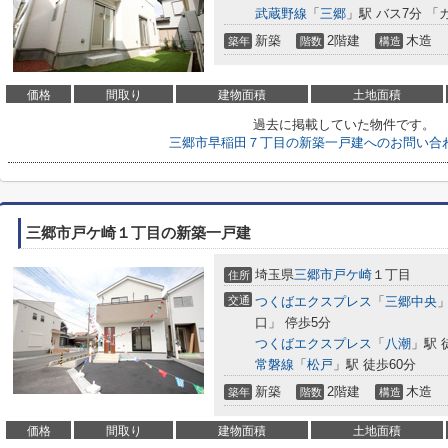
武蔵野線
「
三郷
」駅 バス7分 「
新築
2階建
木造
築年
階数
構造
価格
間取り
建物面積
土地面積
過去に掲載していた物件です。
三郷市早稲田７丁目の新築一戸建へのお問い合
三郷市戸ケ崎１丁目の新築一戸建
埼玉県
三郷市
戸ケ崎
１丁目
住所
交通
つくばエクスプレス
「
三郷中央
口」 停歩5分
つくばエクスプレス
「
八潮
」駅 
常磐線
「
松戸
」駅 徒歩60分
新築
2階建
木造
築年
階数
構造
価格
間取り
建物面積
土地面積