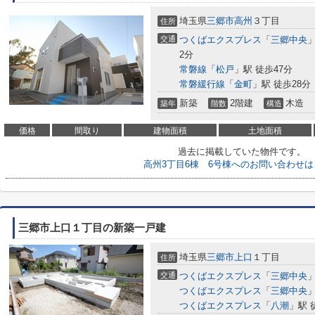
埼玉県
三郷市
高州
３丁目
住所
交通
つくばエクスプレス
「
三郷中央
2分
常磐線
「
松戸
」駅 徒歩47分
常磐緩行線
「
金町
」駅 徒歩28分
新築
2階建
木造
築年
階数
構造
価格
間取り
建物面積
土地面積
過去に掲載していた物件です。
高州3丁目6棟 6号棟へのお問い合わせは
三郷市上口１丁目の新築一戸建
埼玉県
三郷市
上口
１丁目
住所
交通
つくばエクスプレス
「
三郷中央
」
つくばエクスプレス
「
三郷中央
」
つくばエクスプレス
「
八潮
」駅 