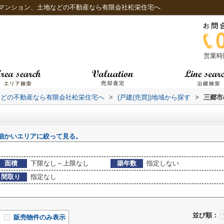
マンション、土地などの不動産なら有限会社松栄住宅へ
営業時間
などの不動産なら有限会社松栄住宅へ
>
(戸建(売買))地域から探す
>
三郷市
細かいエリアに絞って見る。
面積
下限なし～上限なし
築年数
指定しない
間取り
指定なし
並び順：
販売物件のみ表示