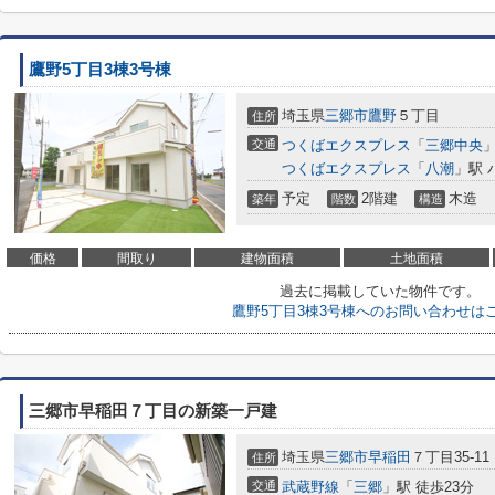
鷹野5丁目3棟3号棟
埼玉県
三郷市
鷹野
５丁目
住所
交通
つくばエクスプレス
「
三郷中央
」
つくばエクスプレス
「
八潮
」駅 
予定
2階建
木造
築年
階数
構造
価格
間取り
建物面積
土地面積
過去に掲載していた物件です。
鷹野5丁目3棟3号棟へのお問い合わせは
三郷市早稲田７丁目の新築一戸建
埼玉県
三郷市
早稲田
７丁目35-11
住所
交通
武蔵野線
「
三郷
」駅 徒歩23分