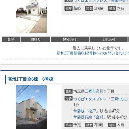
交通
つくばエクスプレス
「
三郷中央
」
新築
2階建
木造
築年
階数
構造
価格
間取り
建物面積
土地面積
過去に掲載していた物件です。
新和2丁目新築6棟2号棟へのお問い合わせ
高州1丁目全6棟 6号棟
埼玉県
三郷市
高州
１丁目
住所
交通
つくばエクスプレス
「
三郷中央
1分
常磐線
「
松戸
」駅 徒歩47分
常磐緩行線
「
金町
」駅 徒歩40分
予定
2階建
木造
築年
階数
構造