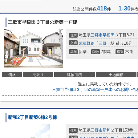
418
1-30
該当公開件数
件
件
三郷市早稲田３丁目の新築一戸建
埼玉県
三郷市
早稲田
３丁目8-21
住所
交通
武蔵野線
「
三郷
」駅 徒歩10分
新築
2階建
木造
築年
階数
構造
価格
間取り
建物面積
土地面積
過去に掲載していた物件です。
三郷市早稲田３丁目の新築一戸建へのお問い合
新和2丁目新築6棟2号棟
埼玉県
三郷市
新和
２丁目153番
住所