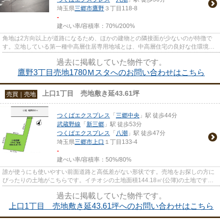
埼玉県
三郷市
鷹野
３丁目118-8
-
建ぺい率/容積率：
70%/200%
角地は2方向以上が道路になるため、ほかの建物との隣接面が少ないのが特徴で
す。立地している第一種中高層住居専用地域とは、中高層住宅の良好な住環境を
守るための地域です。買い物の...
過去に掲載していた物件です。
鷹野3丁目売地1780Ｍスタへのお問い合わせはこちら
上口1丁目 売地敷き延43.61坪
売買｜売地
つくばエクスプレス
「
三郷中央
」駅 徒歩44分
武蔵野線
「
新三郷
」駅 徒歩53分
つくばエクスプレス
「
八潮
」駅 徒歩47分
埼玉県
三郷市
上口
１丁目133-4
-
建ぺい率/容積率：
50%/80%
誰が使うにも使いやすい前面道路と高低差がない形状です。売地をお探しの方に
ぴったりの土地がこちらです。イチオシの土地面積144.18㎡(公簿)の土地です。
購入価格1,080万円と好条件で...
過去に掲載していた物件です。
上口1丁目 売地敷き延43.61坪へのお問い合わせはこちら