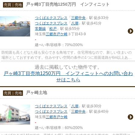
戸ヶ崎3丁目売地1250万円 インフィニット
売買｜売地
つくばエクスプレス
「
三郷中央
」駅 徒歩33分
つくばエクスプレス
「
八潮
」駅 徒歩41分
常磐線
「
松戸
」駅 徒歩55分
埼玉県
三郷市
戸ケ崎
３丁目43-9
-
建ぺい率/容積率：
70%/200%
防犯面も高くどなた様も安心できる角地です。住宅用地なので、新しい住まいの
場所としておすすめです。住みやすい空間の条件の1つに前面道路が6m以上ある
ところを入れてみては。土地購...
過去に掲載していた物件です。
戸ヶ崎3丁目売地1250万円 インフィニットへのお問い合わ
せはこちら
戸ヶ崎土地
売買｜売地
つくばエクスプレス
「
八潮
」駅 徒歩30分
つくばエクスプレス
「
三郷中央
」駅 徒歩40分
埼玉県
三郷市
戸ケ崎
-
建ぺい率/容積率：
60%/200%