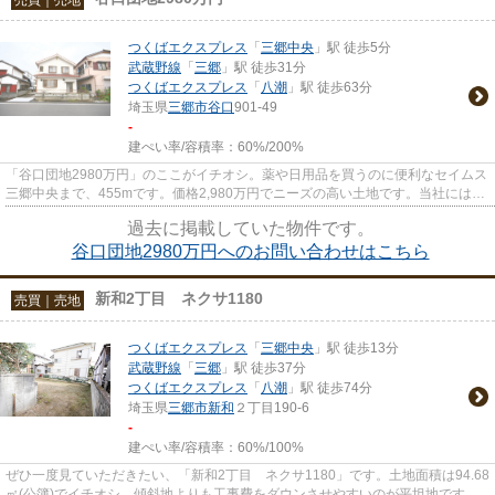
つくばエクスプレス
「
三郷中央
」駅 徒歩5分
武蔵野線
「
三郷
」駅 徒歩31分
つくばエクスプレス
「
八潮
」駅 徒歩63分
埼玉県
三郷市
谷口
901-49
-
建ぺい率/容積率：
60%/200%
「谷口団地2980万円」のここがイチオシ。薬や日用品を買うのに便利なセイムス
三郷中央まで、455mです。価格2,980万円でニーズの高い土地です。当社には不
動産のプロフェッショナルが揃...
過去に掲載していた物件です。
谷口団地2980万円へのお問い合わせはこちら
新和2丁目 ネクサ1180
売買｜売地
つくばエクスプレス
「
三郷中央
」駅 徒歩13分
武蔵野線
「
三郷
」駅 徒歩37分
つくばエクスプレス
「
八潮
」駅 徒歩74分
埼玉県
三郷市
新和
２丁目190-6
-
建ぺい率/容積率：
60%/100%
ぜひ一度見ていただきたい、「新和2丁目 ネクサ1180」です。土地面積は94.68
㎡(公簿)でイチオシ。傾斜地よりも工事費をダウンさせやすいのが平坦地です。