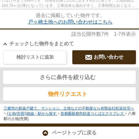
いなげやまで146mです。売地をお探しの方におすすめの土地です。土地面積は
164.74㎡(公簿)となっています。工事自体も進めやすく、工事時間も短くなりや
すい平坦地です。当社は迅速な...
過去に掲載していた物件です。
戸ヶ崎土地へのお問い合わせはこちら
該当公開件数
7
件
1-7
件表示
チェックした物件をまとめて
検討リストに追加
お問い合わせ
さらに条件を絞り込む
物件リクエスト
三郷市の新築戸建て、マンション、土地などの不動産なら有限会社松栄住宅へ
>
(土地(売買))路線・駅から探す
>
首都圏新都市鉄道つくばエクスプレス
>
八潮
駅の土地(売買)
ページトップに戻る