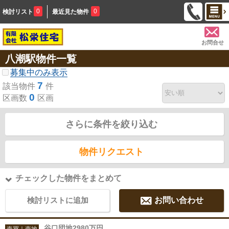
0
0
検討リスト
最近見た物件
お問合せ
八潮駅物件一覧
募集中のみ表示
7
該当物件
件
0
区画数
区画
さらに条件を絞り込む
物件リクエスト
チェックした物件をまとめて
検討リストに追加
お問い合わせ
谷口団地2980万円
売買｜売地