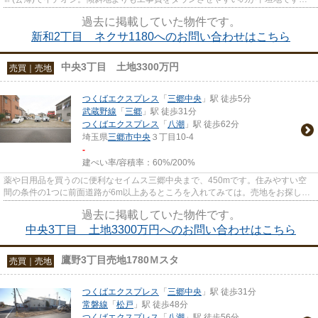
駅まで徒歩13分と少し距離が...
過去に掲載していた物件です。
新和2丁目 ネクサ1180へのお問い合わせはこちら
中央3丁目 土地3300万円
売買｜売地
つくばエクスプレス
「
三郷中央
」駅 徒歩5分
武蔵野線
「
三郷
」駅 徒歩31分
つくばエクスプレス
「
八潮
」駅 徒歩62分
埼玉県
三郷市
中央
３丁目10-4
-
建ぺい率/容積率：
60%/200%
薬や日用品を買うのに便利なセイムス三郷中央まで、450mです。住みやすい空
間の条件の1つに前面道路が6m以上あるところを入れてみては。売地をお探しの
方に是非見て頂きたいイチオシの...
過去に掲載していた物件です。
中央3丁目 土地3300万円へのお問い合わせはこちら
鷹野3丁目売地1780Ｍスタ
売買｜売地
つくばエクスプレス
「
三郷中央
」駅 徒歩31分
常磐線
「
松戸
」駅 徒歩48分
つくばエクスプレス
「
八潮
」駅 徒歩56分