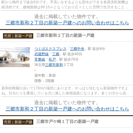
駅から物件まで徒歩9分です。手洗いをするよりも節水ができる食器洗乾燥機は
経済的です。建物面積は99.15㎡となっており広々とした空間で生活することが
できます。フローリングは防音...
過去に掲載していた物件です。
三郷市新和２丁目の新築一戸建へのお問い合わせはこちら
三郷市新和２丁目の新築一戸建
売買｜新築一戸建
つくばエクスプレス
「
三郷中央
」駅 徒歩9分
武蔵野線
「
三郷
」駅 徒歩40分
常磐線
「
松戸
」駅 徒歩70分
埼玉県
三郷市
新和
２丁目
-
築年数：新築
階数：2階建
新和幼稚園が歩いて176mの場所にあります。やっぱり住むなら新築物件ですよ
ね。日当たりを重視している方に適した南側道路になります。多くの方から高い
ニーズのある、内装もピカピカ...
過去に掲載していた物件です。
三郷市新和２丁目の新築一戸建へのお問い合わせはこちら
三郷市戸ケ崎１丁目の新築一戸建
売買｜新築一戸建