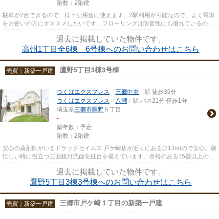
階数：2階建
駐車が2台できるので、様々な用途に使えます。2駅利用が可能なので、よく電車
をお使いの方にオススメしたいです。フローリングは防音性にも優れているので
ニーズが高いです。ご家族が...
過去に掲載していた物件です。
高州1丁目全6棟 6号棟へのお問い合わせはこちら
鷹野5丁目3棟3号棟
売買｜新築一戸建
つくばエクスプレス
「
三郷中央
」駅 徒歩39分
つくばエクスプレス
「
八潮
」駅 バス21分 停歩1分
埼玉県
三郷市
鷹野
５丁目
-
築年数：予定
階数：2階建
安心の薬剤師がいるドラッグセイムス 戸ケ崎店が近くにある(213m)ので安心。朝
忙しい時に役立つ三面鏡付洗面化粧台を備えています。余裕のある15畳以上の
LDKで、日々の生活にゆとりが...
過去に掲載していた物件です。
鷹野5丁目3棟3号棟へのお問い合わせはこちら
三郷市戸ケ崎１丁目の新築一戸建
売買｜新築一戸建