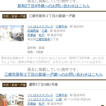
過去に掲載していた物件です。
新和2丁目4号棟へのお問い合わせはこちら
三郷市新和２丁目の新築一戸建
売買｜新築一戸建
つくばエクスプレス
「
三郷中央
」駅 徒歩9分
武蔵野線
「
三郷
」駅 徒歩40分
常磐線
「
松戸
」駅 徒歩70分
埼玉県
三郷市
新和
２丁目
-
築年数：新築
階数：2階建
新生活を失敗せず、スタートさせたいならこちらの「新和2丁目6号棟」はいかが
でしょうか。新和小学校まで1035mで、お子さんのいるファミリーにもおすす
め。夢のマイホームを三郷市のつ...
過去に掲載していた物件です。
三郷市新和２丁目の新築一戸建へのお問い合わせはこちら
鷹野5丁目3棟1号棟
売買｜新築一戸建
つくばエクスプレス
「
三郷中央
」駅 徒歩39分
つくばエクスプレス
「
八潮
」駅 バス21分 停歩1分
常磐線
「
松戸
」駅 徒歩46分