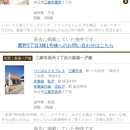
埼玉県
三郷市
鷹野
５丁目
-
築年数：予定
階数：2階建
いろいろと揃うドラッグストア「ドラッグセイムス 戸ケ崎店」も歩いてすぐ
(213m)。家族で暮らすのにお勧めなのは4LDKの物件、伸び伸びと生活を送りま
しょう。浴室乾燥機付き物件で雨の...
過去に掲載していた物件です。
鷹野5丁目3棟1号棟へのお問い合わせはこちら
三郷市高州３丁目の新築一戸建
売買｜新築一戸建
つくばエクスプレス
「
三郷中央
」駅 バス23分 「高州３
丁目西」 停歩1分
常磐線
「
松戸
」駅 徒歩43分
常磐緩行線
「
北松戸
」駅 徒歩43分
埼玉県
三郷市
高州
３丁目
-
築年数：新築
階数：2階建
「高洲7棟現場の6号棟」のここがイチオシ。みさと公園まで398m。きれいな物
件をお探しの方は、ぜひこちらの新築物件をご覧ください。設備も充実している
新築戸建ての物件はいかがでし...
過去に掲載していた物件です。