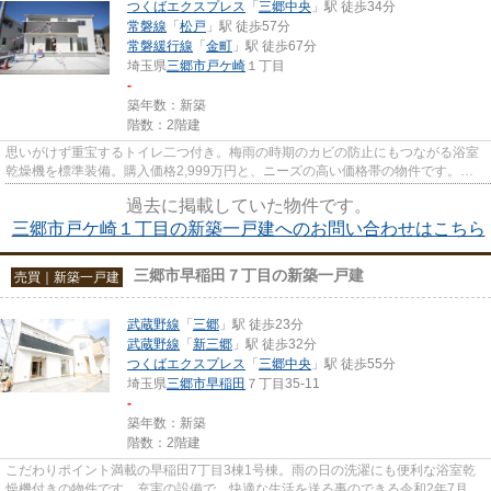
つくばエクスプレス
「
三郷中央
」駅 徒歩34分
常磐線
「
松戸
」駅 徒歩57分
常磐緩行線
「
金町
」駅 徒歩67分
埼玉県
三郷市
戸ケ崎
１丁目
-
築年数：新築
階数：2階建
思いがけず重宝するトイレ二つ付き。梅雨の時期のカビの防止にもつながる浴室
乾燥機を標準装備。購入価格2,999万円と、ニーズの高い価格帯の物件です。落
ち着きのある室内と、趣のある...
過去に掲載していた物件です。
三郷市戸ケ崎１丁目の新築一戸建へのお問い合わせはこちら
三郷市早稲田７丁目の新築一戸建
売買｜新築一戸建
武蔵野線
「
三郷
」駅 徒歩23分
武蔵野線
「
新三郷
」駅 徒歩32分
つくばエクスプレス
「
三郷中央
」駅 徒歩55分
埼玉県
三郷市
早稲田
７丁目35-11
-
築年数：新築
階数：2階建
こだわりポイント満載の早稲田7丁目3棟1号棟。雨の日の洗濯にも便利な浴室乾
燥機付きの物件です。充実の設備で、快適な生活を送る事のできる令和2年7月築