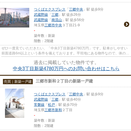
つくばエクスプレス
「
三郷中央
」駅 徒歩9分
武蔵野線
「
三郷
」駅 徒歩26分
武蔵野線
「
南流山
」駅 徒歩56分
埼玉県
三郷市
中央
３丁目21-9
-
築年数：新築
階数：2階建
ぜひ一度見ていただきたい、「中央3丁目新築4780万円」です。駐車がしやすい
前面道路6m以上という条件を備えております。平坦地にある物件なので、体の弱
い方にも安心でおすすめの物件...
過去に掲載していた物件です。
中央3丁目新築4780万円へのお問い合わせはこちら
三郷市新和２丁目の新築一戸建
売買｜新築一戸建
つくばエクスプレス
「
三郷中央
」駅 徒歩9分
武蔵野線
「
三郷
」駅 徒歩40分
常磐線
「
松戸
」駅 徒歩70分
埼玉県
三郷市
新和
２丁目
-
築年数：新築
階数：2階建