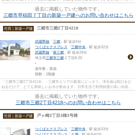
の物件です。浄水器なら簡単に...
過去に掲載していた物件です。
三郷市早稲田７丁目の新築一戸建へのお問い合わせはこちら
三郷市三郷2丁目4218
売買｜新築一戸建
武蔵野線
「
三郷
」駅 徒歩5分
つくばエクスプレス
「
三郷中央
」駅 徒歩32分
武蔵野線
「
新三郷
」駅 徒歩29分
埼玉県
三郷市
三郷
２丁目8-20
-
築年数：新築
階数：2階建
「三郷市三郷2丁目4218」：三郷市エリアの新居にピッタリ。浄水器は蛇口をひ
ねるだけで、とても美味しいお水が飲めます。日常生活で利用頻度の高い水回り
だからこそ、使い勝手のいいシ...
過去に掲載していた物件です。
三郷市三郷2丁目4218へのお問い合わせはこちら
戸ヶ崎3丁目3棟3号棟
売買｜新築一戸建
つくばエクスプレス
「
三郷中央
」駅 徒歩33分
つくばエクスプレス
「
八潮
」駅 徒歩42分