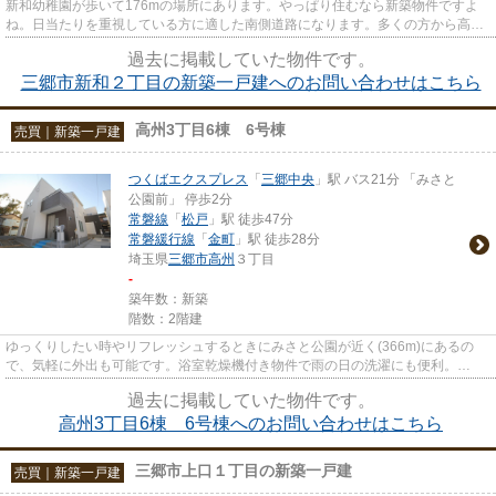
新和幼稚園が歩いて176mの場所にあります。やっぱり住むなら新築物件ですよ
ね。日当たりを重視している方に適した南側道路になります。多くの方から高い
ニーズのある、内装もピカピカ...
過去に掲載していた物件です。
三郷市新和２丁目の新築一戸建へのお問い合わせはこちら
高州3丁目6棟 6号棟
売買｜新築一戸建
つくばエクスプレス
「
三郷中央
」駅 バス21分 「みさと
公園前」 停歩2分
常磐線
「
松戸
」駅 徒歩47分
常磐緩行線
「
金町
」駅 徒歩28分
埼玉県
三郷市
高州
３丁目
-
築年数：新築
階数：2階建
ゆっくりしたい時やリフレッシュするときにみさと公園が近く(366m)にあるの
で、気軽に外出も可能です。浴室乾燥機付き物件で雨の日の洗濯にも便利。
4LDKの間取りはファミリーでも生活...
過去に掲載していた物件です。
高州3丁目6棟 6号棟へのお問い合わせはこちら
三郷市上口１丁目の新築一戸建
売買｜新築一戸建