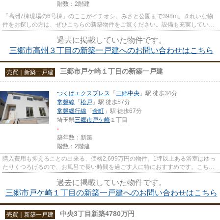
階数：2階建
「高洲7棟現場の6号棟」のここがイチオシ。みさと公園まで398m。きれいな物
件をお探しの方は、ぜひこちらの新築物件をご覧ください。設備も充実している
新築戸建ての物件はいかがでし...
過去に掲載していた物件です。
三郷市高州３丁目の新築一戸建へのお問い合わせはこちら
三郷市戸ケ崎１丁目の新築一戸建
売買｜新築一戸建
つくばエクスプレス
「
三郷中央
」駅 徒歩34分
常磐線
「
松戸
」駅 徒歩57分
常磐緩行線
「
金町
」駅 徒歩67分
埼玉県
三郷市
戸ケ崎
１丁目
-
築年数：新築
階数：2階建
購入費用も抑えることの出来る、価格2,699万円の物件。1坪以上ある浴室はゆっ
たりくつろげるので、お風呂で長い時間を過ごす人に特におすすめです。こちら
の物件の間取りは3LDKとなっ...
過去に掲載していた物件です。
三郷市戸ケ崎１丁目の新築一戸建へのお問い合わせはこちら
中央3丁目新築4780万円
売買｜新築一戸建