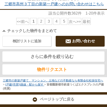
三郷市高州３丁目の新築一戸建へのお問い合わせはこちら
該当公開件数
362
件
1-20
件表示
1
2
3
4
5
<<前へ
次へ>>
最初
チェックした物件をまとめて
検討リストに追加
お問い合わせ
さらに条件を絞り込む
物件リクエスト
三郷市の新築戸建て、マンション、土地などの不動産なら有限会社松栄住宅へ
>
(戸建(売買))路線・駅から探す
>
首都圏新都市鉄道つくばエクスプレスの戸建
(売買)
ページトップに戻る