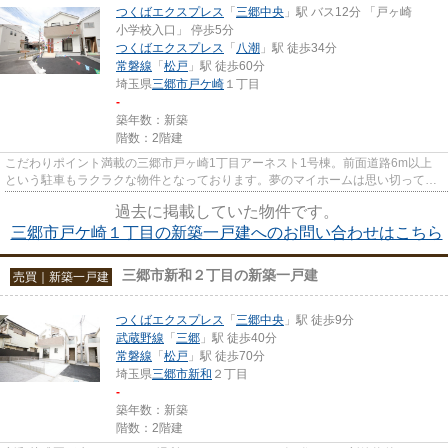
つくばエクスプレス
「
三郷中央
」駅 バス12分 「戸ヶ崎
小学校入口」 停歩5分
つくばエクスプレス
「
八潮
」駅 徒歩34分
常磐線
「
松戸
」駅 徒歩60分
埼玉県
三郷市
戸ケ崎
１丁目
-
築年数：新築
階数：2階建
こだわりポイント満載の三郷市戸ヶ崎1丁目アーネスト1号棟。前面道路6m以上
という駐車もラクラクな物件となっております。夢のマイホームは思い切って新
築の戸建てはいかがでしょうか...
過去に掲載していた物件です。
三郷市戸ケ崎１丁目の新築一戸建へのお問い合わせはこちら
三郷市新和２丁目の新築一戸建
売買｜新築一戸建
つくばエクスプレス
「
三郷中央
」駅 徒歩9分
武蔵野線
「
三郷
」駅 徒歩40分
常磐線
「
松戸
」駅 徒歩70分
埼玉県
三郷市
新和
２丁目
-
築年数：新築
階数：2階建