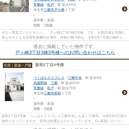
常磐線
「
松戸
」駅 徒歩54分
埼玉県
三郷市
戸ケ崎
３丁目
-
築年数：新築
階数：2階建
ぜひ一度見ていただきたい、「戸ヶ崎3丁目3棟3号棟」です。お風呂場を清潔に
保ちやすくなる浴室乾燥機付き物件。外観が魅力的な、令和2年7月築の物件とな
っています。一生に一度のマイ...
過去に掲載していた物件です。
戸ヶ崎3丁目3棟3号棟へのお問い合わせはこちら
新和2丁目4号棟
売買｜新築一戸建
つくばエクスプレス
「
三郷中央
」駅 徒歩9分
武蔵野線
「
三郷
」駅 徒歩40分
常磐線
「
松戸
」駅 徒歩70分
埼玉県
三郷市
新和
２丁目
-
築年数：新築
階数：2階建
新和2丁目4号棟：つくばエクスプレス三郷中央にも近くて便利。令和2年8月築の
物件となっていますが、室内は綺麗なものとなっています。4人家族にぴったり
の広さのある3LDKの物件情報は...