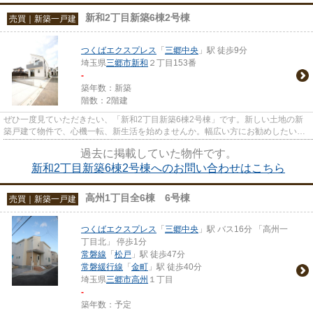
新和2丁目新築6棟2号棟
売買｜新築一戸建
つくばエクスプレス
「
三郷中央
」駅 徒歩9分
埼玉県
三郷市
新和
２丁目153番
-
築年数：新築
階数：2階建
ぜひ一度見ていただきたい、「新和2丁目新築6棟2号棟」です。新しい土地の新
築戸建て物件で、心機一転、新生活を始めませんか。幅広い方にお勧めしたい高
ニーズな3LDKの物件です。新し...
過去に掲載していた物件です。
新和2丁目新築6棟2号棟へのお問い合わせはこちら
高州1丁目全6棟 6号棟
売買｜新築一戸建
つくばエクスプレス
「
三郷中央
」駅 バス16分 「高州一
丁目北」 停歩1分
常磐線
「
松戸
」駅 徒歩47分
常磐緩行線
「
金町
」駅 徒歩40分
埼玉県
三郷市
高州
１丁目
-
築年数：予定