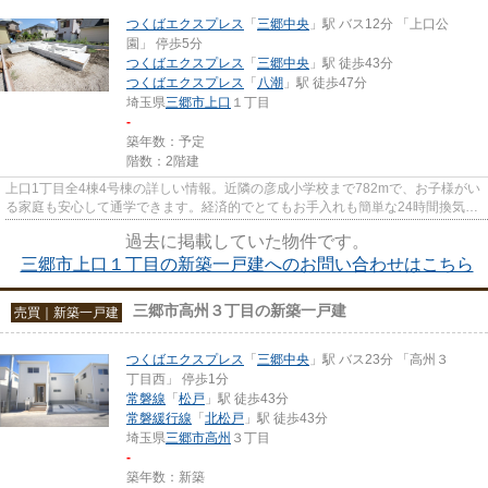
つくばエクスプレス
「
三郷中央
」駅 バス12分 「上口公
園」 停歩5分
つくばエクスプレス
「
三郷中央
」駅 徒歩43分
つくばエクスプレス
「
八潮
」駅 徒歩47分
埼玉県
三郷市
上口
１丁目
-
築年数：予定
階数：2階建
上口1丁目全4棟4号棟の詳しい情報。近隣の彦成小学校まで782mで、お子様がい
る家庭も安心して通学できます。経済的でとてもお手入れも簡単な24時間換気シ
ステムが付いています。三郷市...
過去に掲載していた物件です。
三郷市上口１丁目の新築一戸建へのお問い合わせはこちら
三郷市高州３丁目の新築一戸建
売買｜新築一戸建
つくばエクスプレス
「
三郷中央
」駅 バス23分 「高州３
丁目西」 停歩1分
常磐線
「
松戸
」駅 徒歩43分
常磐緩行線
「
北松戸
」駅 徒歩43分
埼玉県
三郷市
高州
３丁目
-
築年数：新築