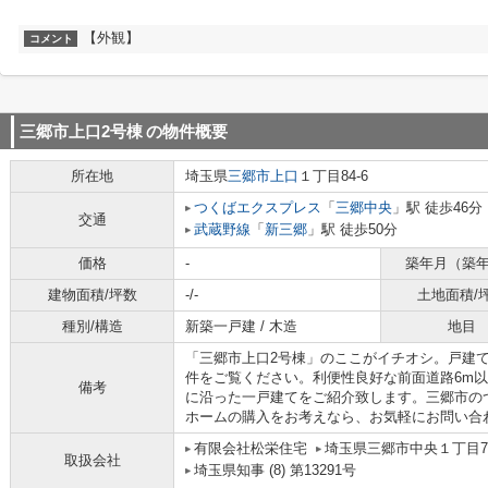
【外観】
コメント
三郷市上口2号棟
の物件概要
所在地
埼玉県
三郷市
上口
１丁目84-6
つくばエクスプレス
「
三郷中央
」駅 徒歩46分
交通
武蔵野線
「
新三郷
」駅 徒歩50分
価格
-
築年月（築
建物面積/坪数
-/-
土地面積/
種別/構造
新築一戸建 / 木造
地目
「三郷市上口2号棟」のここがイチオシ。戸建
件をご覧ください。利便性良好な前面道路6m
備考
に沿った一戸建てをご紹介致します。三郷市の
ホームの購入をお考えなら、お気軽にお問い合
有限会社松栄住宅
埼玉県三郷市中央１丁目7-
取扱会社
埼玉県知事 (8) 第13291号