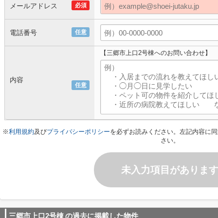
メールアドレス
必須
電話番号
任意
【三郷市上口2号棟へのお問い合わせ】
内容
任意
※
利用規約
及び
プライバシーポリシー
を必ずお読みください。左記内容に同
さい。
未入力項目がありま
三郷市上口2号棟
の過去に掲載した物件