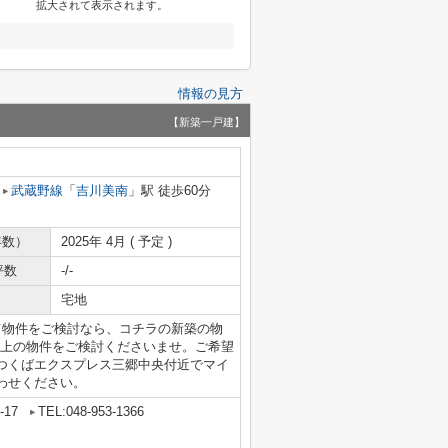
拡大されて表示されます。
情報の見方
【新築一戸建】
武蔵野線
「
吉川美南
」駅 徒歩60分
年数）
2025年 4月 ( 予定 )
坪数
-/-
宅地
て物件をご検討なら、コチラの新築の物
以上の物件をご検討くださいませ。ご希望
つくばエクスプレス三郷中央付近でマイ
わせください。
17
TEL:048-953-1366