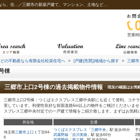
三郷市上口2号棟 三郷市エリアでの住まいなら、住...／三郷市の新築戸建て、マンション、土地などの不動産なら有限会社松栄住宅へ
営業時間
などの不動産なら有限会社松栄住宅へ
>
(戸建(売買))地域から探す
>
三郷市
号棟
三郷市上口2号棟
の過去掲載物件情報
現況の確認はお気
三郷市上口2号棟：つくばエクスプレス三郷中央駅にも近くて便利。コチ
実しています。利便性良好な前面道路6m以上の物件をご検討くださいま
スプレス三郷中央付近での一戸建て情報をご紹介致します。まずはお気軽
所在地
交通
つくばエクスプレス
「
三郷中央
」駅 徒歩46分
予
埼玉県
三郷市
上口
１丁目84-
武蔵野線
「
吉川美南
」駅 徒歩60分
2
6
武蔵野線
「
新三郷
」駅 徒歩50分
木