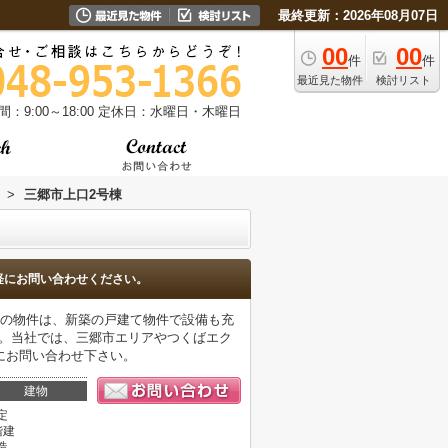
最終更新：2026年08月07日
00
00
件
件
最近見た物件
検討リスト
：9:00～18:00
定休日：水曜日・木曜日
>
三郷市上口2号棟
軽にお問い合わせください。
ラの物件は、新築の戸建て物件で設備も充
せ。当社では、三郷市エリアやつくばエク
にお問い合わせ下さい。
建物
定
階建
造