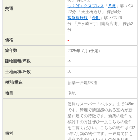
つくばエクスプレス
「
八潮
」駅 バス
交通
22分 「天王橋通り」 停歩4分
常磐緩行線
「
金町
」駅 バス26
分 「戸ヶ崎三丁目南商店街」 停歩2
分
価格
-
築年数
2025年 7月 (予定)
建物面積/坪数
-/-
土地面積/坪数
-/-
種別/構造
新築一戸建/木造
地目
宅地
便利なスーパー「ベルク」まで248m
です。綺麗で清潔感のある室内が新
築戸建ての特徴です。新築の物件を
検討中の方はぜひ一度こちらの物件
をご覧ください。こちらの物件は202
備考
5年7月築の物件です。一戸建てにも
運命の出会いというものがありま