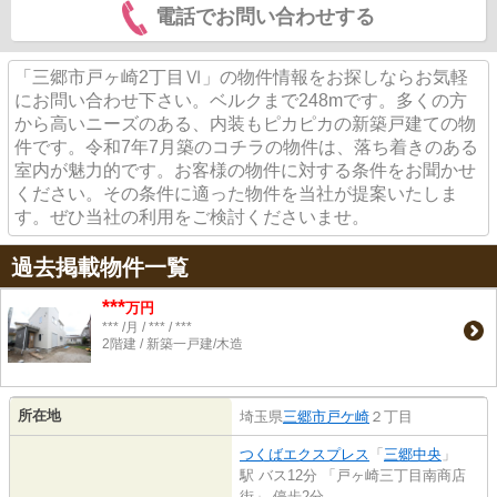
電話でお問い合わせする
「三郷市戸ヶ崎2丁目Ⅵ」の物件情報をお探しならお気軽
にお問い合わせ下さい。ベルクまで248mです。多くの方
から高いニーズのある、内装もピカピカの新築戸建ての物
件です。令和7年7月築のコチラの物件は、落ち着きのある
室内が魅力的です。お客様の物件に対する条件をお聞かせ
ください。その条件に適った物件を当社が提案いたしま
す。ぜひ当社の利用をご検討くださいませ。
過去掲載物件一覧
***
万円
*** /月 / *** / ***
2階建 / 新築一戸建/木造
所在地
埼玉県
三郷市
戸ケ崎
２丁目
つくばエクスプレス
「
三郷中央
」
駅 バス12分 「戸ヶ崎三丁目南商店
街」 停歩2分