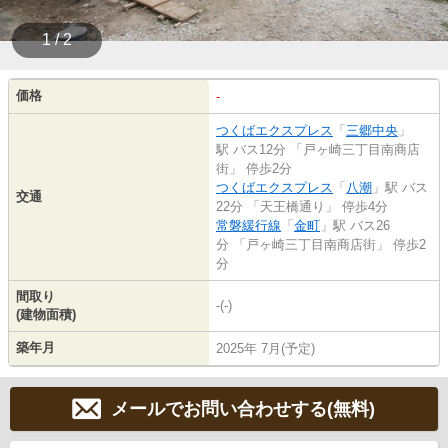
1 / 2
価格
-
つくばエクスプレス
「
三郷中央
」
駅 バス12分 「戸ヶ崎三丁目南商店
街」 停歩2分
つくばエクスプレス
「
八潮
」駅 バス
交通
22分 「天王橋通り」 停歩4分
常磐緩行線
「
金町
」駅 バス26
分 「戸ヶ崎三丁目南商店街」 停歩2
分
間取り
-(-)
(建物面積)
築年月
2025年 7月(予定)
メールでお問い合わせする(無料)