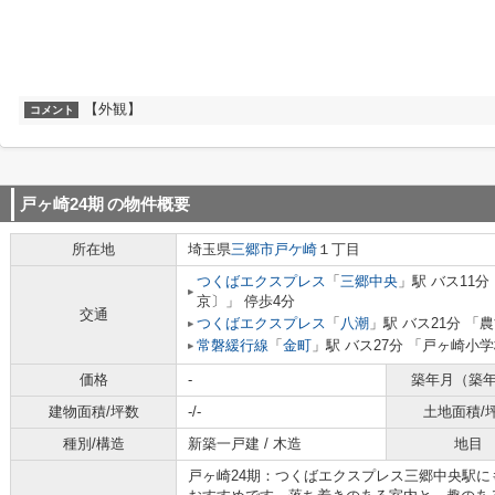
【外観】
コメント
戸ヶ崎24期
の物件概要
所在地
埼玉県
三郷市
戸ケ崎
１丁目
つくばエクスプレス
「
三郷中央
」駅 バス11
京〕」 停歩4分
交通
つくばエクスプレス
「
八潮
」駅 バス21分 「
常磐緩行線
「
金町
」駅 バス27分 「戸ヶ崎小
価格
-
築年月（築
建物面積/坪数
-/-
土地面積/
種別/構造
新築一戸建 / 木造
地目
戸ヶ崎24期：つくばエクスプレス三郷中央駅