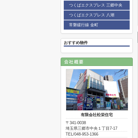
つくばエクスプレス 三郷中央
つくばエクスプレス 八潮
常磐緩行線 金町
おすすめ物件
有限会社松栄住宅
〒341-0038
埼玉県三郷市中央１丁目7-17
TEL/048-953-1366