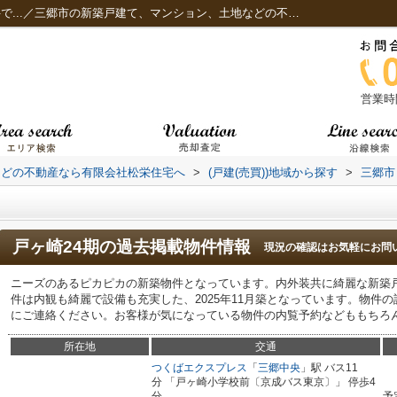
戸ヶ崎24期 こちらは独立洗面所のある物件で...／三郷市の新築戸建て、マンション、土地などの不動産なら有限会社松栄住宅へ
営業時間
などの不動産なら有限会社松栄住宅へ
>
(戸建(売買))地域から探す
>
三郷市
戸ヶ崎24期
の過去掲載物件情報
現況の確認はお気軽にお問
ニーズのあるピカピカの新築物件となっています。内外装共に綺麗な新築
件は内観も綺麗で設備も充実した、2025年11月築となっています。物件
にご連絡ください。お客様が気になっている物件の内覧予約などももちろ
所在地
交通
つくばエクスプレス
「
三郷中央
」駅 バス11
分 「戸ヶ崎小学校前〔京成バス東京〕」 停歩4
分
予