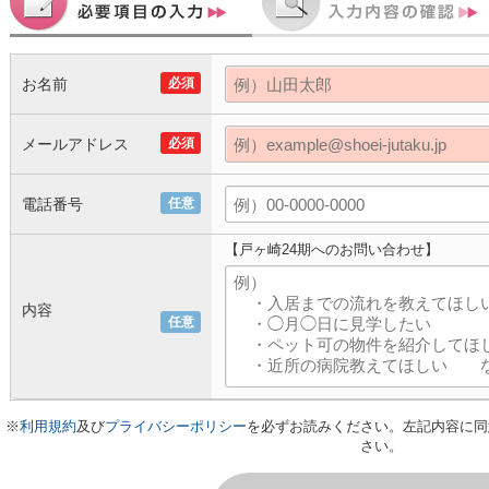
お名前
必須
メールアドレス
必須
電話番号
任意
【戸ヶ崎24期へのお問い合わせ】
内容
任意
※
利用規約
及び
プライバシーポリシー
を必ずお読みください。左記内容に同
さい。