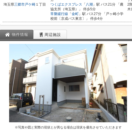
埼玉県
三郷市
戸ケ崎
１丁目
つくばエクスプレス
「
八潮
」駅 バス21分 「農
2
協支所（埼玉県）」 停歩5分
木
常磐緩行線
「
金町
」駅 バス27分 「戸ヶ崎小学
校前〔京成バス東京〕」 停歩4分
物件情報
周辺施設
※写真や図と実際の現状とが異なる場合は現状を優先させていただきます