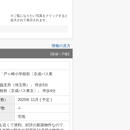
※ご覧になりたい写真をクリックすると
拡大されて表示されます。
情報の見方
【新築一戸建】
分 「戸ヶ崎小学校前〔京成バス東
農協支所（埼玉県）」 停歩5分
学校前〔京成バス東京〕」 停歩4分
年数）
2025年 11月 ( 予定 )
坪数
-/-
宅地
にも近くて便利。好評の新築物件なので、