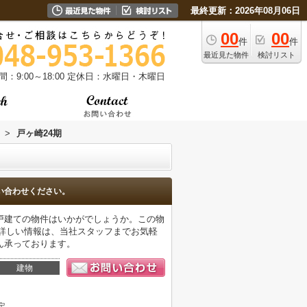
最終更新：2026年08月06日
00
00
件
件
最近見た物件
検討リスト
：9:00～18:00
定休日：水曜日・木曜日
>
戸ヶ崎24期
い合わせください。
戸建ての物件はいかがでしょうか。この物
の詳しい情報は、当社スタッフまでお気軽
ん承っております。
建物
定