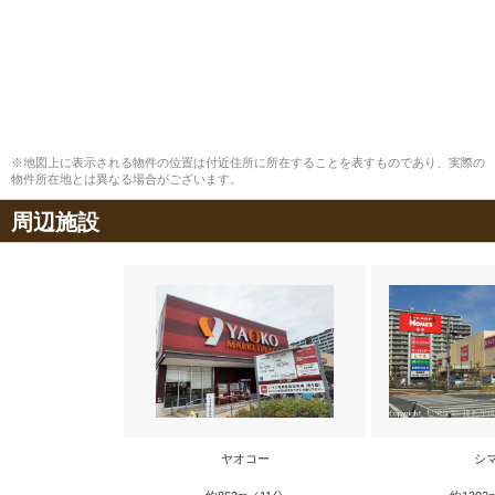
※地図上に表示される物件の位置は付近住所に所在することを表すものであり、実際の
物件所在地とは異なる場合がございます。
周辺施設
ヤオコー
シ