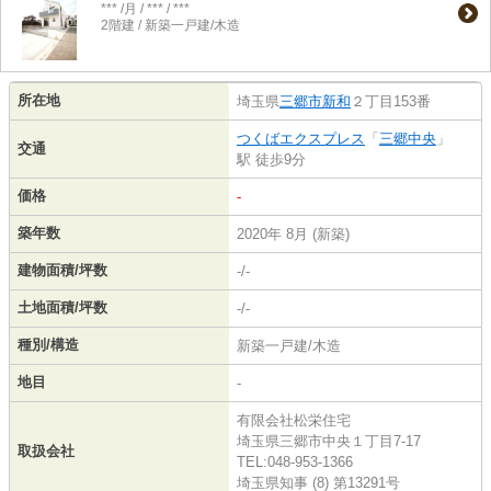
*** /月 / *** / ***
2階建 / 新築一戸建/木造
所在地
埼玉県
三郷市
新和
２丁目153番
つくばエクスプレス
「
三郷中央
」
交通
駅 徒歩9分
価格
-
築年数
2020年 8月 (新築)
建物面積/坪数
-/-
土地面積/坪数
-/-
種別/構造
新築一戸建/木造
地目
-
有限会社松栄住宅
埼玉県三郷市中央１丁目7-17
取扱会社
TEL:048-953-1366
埼玉県知事 (8) 第13291号