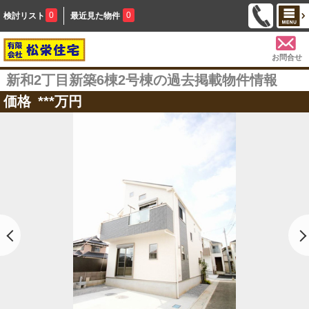
0
0
検討リスト
最近見た物件
お問合せ
新和2丁目新築6棟2号棟の過去掲載物件情報
価格
***
万円