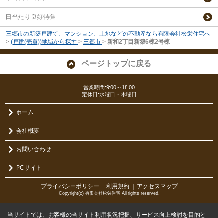
日当たり良好特集
三郷市の新築戸建て、マンション、土地などの不動産なら有限会社松栄住宅へ
>
(戸建(売買))地域から探す
>
三郷市
>
新和2丁目新築6棟2号棟
ページトップに戻る
営業時間:9:00～18:00
定休日:水曜日・木曜日
ホーム
会社概要
お問い合わせ
PCサイト
プライバシーポリシー
利用規約
｜アクセスマップ
｜
Copyright(c) 有限会社松栄住宅 All rights reserved.
当サイトでは、お客様の当サイト利用状況把握、サービス向上検討を目的と