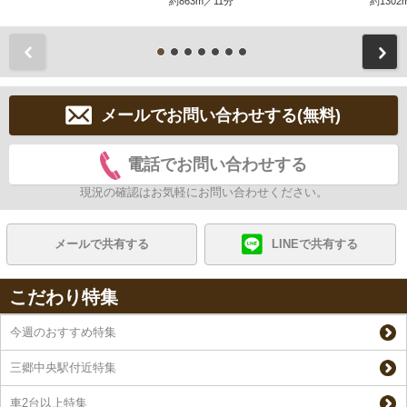
約863m／11分
約1302
前
メールでお問い合わせする(無料)
電話でお問い合わせする
現況の確認はお気軽にお問い合わせください。
メールで共有する
LINEで共有する
こだわり特集
今週のおすすめ特集
三郷中央駅付近特集
車2台以上特集