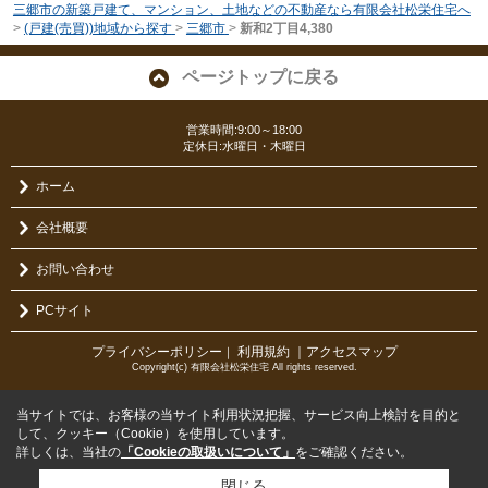
三郷市の新築戸建て、マンション、土地などの不動産なら有限会社松栄住宅へ
>
(戸建(売買))地域から探す
>
三郷市
>
新和2丁目4,380
ページトップに戻る
営業時間:9:00～18:00
定休日:水曜日・木曜日
ホーム
会社概要
お問い合わせ
PCサイト
プライバシーポリシー
利用規約
｜アクセスマップ
｜
Copyright(c) 有限会社松栄住宅 All rights reserved.
当サイトでは、お客様の当サイト利用状況把握、サービス向上検討を目的と
して、クッキー（Cookie）を使用しています。
詳しくは、当社の
「Cookieの取扱いについて」
をご確認ください。
閉じる