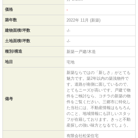
価格
-
築年数
2022年 11月 (新築)
建物面積/坪数
-/-
土地面積/坪数
-/-
種別/構造
新築一戸建/木造
地目
宅地
新築ならではの「新しさ」がとても
魅力です。築2年以内の築浅物件で
す。道路が南側に面しているので、
とてもニーズが高いです。戸建て物
件をご検討なら、コチラの新築の物
備考
件をご覧ください。三郷市に特化し
た当社には、不動産情報はもちろん
のこと、地域情報にも詳しいスタッ
フが在籍しております。きっと不動
産探しの強い味方となるでしょう。
有限会社松栄住宅