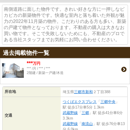
南側道路に面した物件です。きれい好きな方に一押しなピ
カピカの新築物件です。快適な室内と落ち着いた外観が魅
力の2022年11月築の物件。こだわりのある方も多い、新築
の戸建て物件となっております。不動産の購入は大きなお
買い物です。そこで失敗しないためにも、不動産のプロで
ある当社スタッフまでお気軽にお問い合わせください。
過去掲載物件一覧
***
万円
*** /月 / *** / ***
2階建 / 新築一戸建/木造
所在地
埼玉県
三郷市
新和
２丁目388
つくばエクスプレス
「
三郷中央
」
駅 徒歩17分車5分 1.3km
武蔵野線
「
三郷
」駅 徒歩41分車6分
交通
3.3km
武蔵野線
「
南流山
」駅 徒歩76分車13
分 6.0km