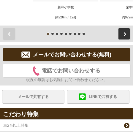
新和小学校
栄中
約926m／12分
約972
前
メールでお問い合わせする(無料)
電話でお問い合わせする
現況の確認はお気軽にお問い合わせください。
メールで共有する
LINEで共有する
こだわり特集
車2台以上特集