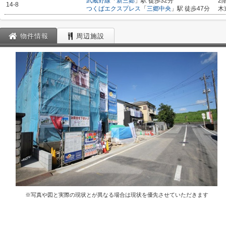
武蔵野線
「
新三郷
」駅 徒歩32分
2
14-8
つくばエクスプレス
「
三郷中央
」駅 徒歩47分
木
物件情報
周辺施設
※写真や図と実際の現状とが異なる場合は現状を優先させていただきます