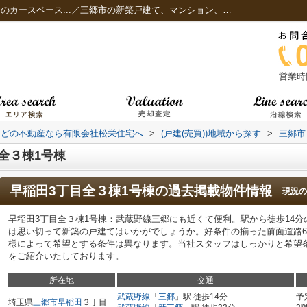
早稲田3丁目全３棟1号棟 土地面積136.69㎡のカースペース...／三郷市の新築戸建て、マンション、土地などの不動産なら有限会社松栄住宅へ
営業時間
などの不動産なら有限会社松栄住宅へ
>
(戸建(売買))地域から探す
>
三郷市
全３棟1号棟
早稲田3丁目全３棟1号棟
の過去掲載物件情報
現況の
早稲田3丁目全３棟1号棟：武蔵野線三郷にも近くて便利。駅から徒歩14
は思い切って新築の戸建てはいかがでしょうか。好条件の揃った前面道路
様によって希望とする条件は異なります。当社スタッフはしっかりと希望
をご紹介いたしております。
所在地
交通
武蔵野線
「
三郷
」駅 徒歩14分
予
埼玉県
三郷市
早稲田
３丁目