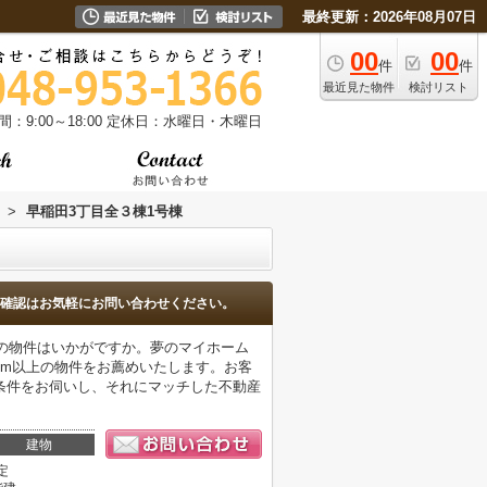
最終更新：2026年08月07日
00
00
件
件
最近見た物件
検討リスト
：9:00～18:00
定休日：水曜日・木曜日
>
早稲田3丁目全３棟1号棟
確認はお気軽にお問い合わせください。
分の物件はいかがですか。夢のマイホーム
6m以上の物件をお薦めいたします。お客
条件をお伺いし、それにマッチした不動産
建物
定