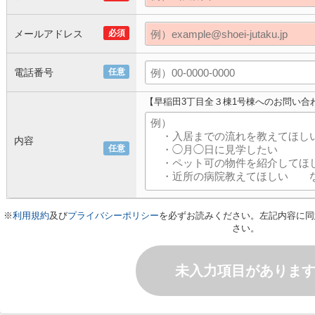
メールアドレス
必須
電話番号
任意
【早稲田3丁目全３棟1号棟へのお問い合
内容
任意
※
利用規約
及び
プライバシーポリシー
を必ずお読みください。左記内容に同
さい。
未入力項目がありま