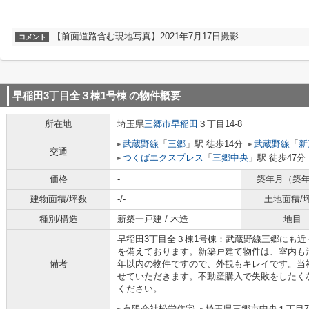
【前面道路含む現地写真】2021年7月17日撮影
コメント
早稲田3丁目全３棟1号棟
の物件概要
所在地
埼玉県
三郷市
早稲田
３丁目14-8
武蔵野線
「
三郷
」駅 徒歩14分
武蔵野線
「
新
交通
つくばエクスプレス
「
三郷中央
」駅 徒歩47分
価格
-
築年月（築
建物面積/坪数
-/-
土地面積/
種別/構造
新築一戸建 / 木造
地目
早稲田3丁目全３棟1号棟：武蔵野線三郷にも近
を備えております。新築戸建て物件は、室内も
備考
年以内の物件ですので、外観もキレイです。当
せていただきます。不動産購入で失敗をしたく
ください。
有限会社松栄住宅
埼玉県三郷市中央１丁目7-