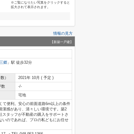
※ご覧になりたい写真をクリックすると
拡大されて表示されます。
情報の見方
【新築一戸建】
三郷
」駅 徒歩32分
年数）
2021年 10月 ( 予定 )
坪数
-/-
宅地
くて便利。安心の前面道路6m以上の条件
清潔感があり、清々しい環境です。築2
社スタッフが不動産の購入をサポートさ
ないのであれば、プロの私どもにお任せ
17
TEL:048-953-1366