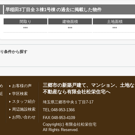
早稲田3丁目全３棟1号棟
の過去に掲載した物件
間取り
建物面積
土地面積
***
***
***
わり条件から探す
三郷市の新築戸建て、マンション、土地な
め
お客様の声
不動産なら有限会社松栄住宅へ
近
学区検索
スタッフ紹介
埼玉県三郷市中央１丁目7-17
周辺施設検索
TEL:048-953-1366
お問い合わせ
FAX:048-953-4109
Copyright(c) 有限会社松栄住宅
All Rights Reserved.