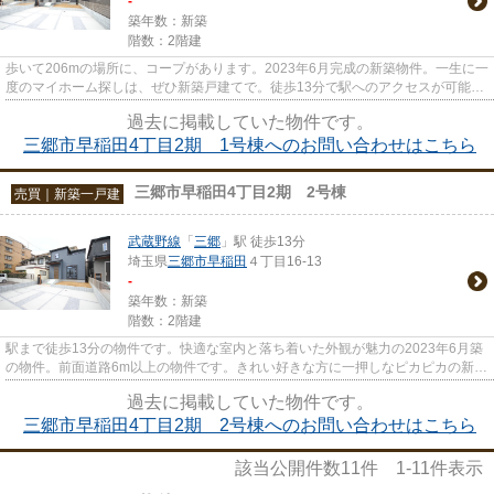
-
築年数：新築
階数：2階建
歩いて206mの場所に、コープがあります。2023年6月完成の新築物件。一生に一
度のマイホーム探しは、ぜひ新築戸建てで。徒歩13分で駅へのアクセスが可能な
物件です。不動産の購入は大き...
過去に掲載していた物件です。
三郷市早稲田4丁目2期 1号棟へのお問い合わせはこちら
三郷市早稲田4丁目2期 2号棟
売買｜新築一戸建
武蔵野線
「
三郷
」駅 徒歩13分
埼玉県
三郷市
早稲田
４丁目16-13
-
築年数：新築
階数：2階建
駅まで徒歩13分の物件です。快適な室内と落ち着いた外観が魅力の2023年6月築
の物件。前面道路6m以上の物件です。きれい好きな方に一押しなピカピカの新築
物件です。充実した住環境をお...
過去に掲載していた物件です。
三郷市早稲田4丁目2期 2号棟へのお問い合わせはこちら
該当公開件数
11
件
1-11
件表示