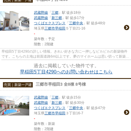
武蔵野線
「
三郷
」駅 徒歩18分
武蔵野線
「
新三郷
」駅 徒歩17分
つくばエクスプレス
「
三郷中央
」駅 徒歩48分
埼玉県
三郷市
早稲田
５丁目21-16
-
築年数：予定
階数：2階建
早稲田5丁目4290の詳しい情報。きれい好きな方に一押しなピカピカの新築物件
です。こちらの土地は前面道路6m以上です。夢のマイホームは思い切って新築の
戸建てはいかがでしょうか。三...
過去に掲載していた物件です。
早稲田5丁目4290へのお問い合わせはこちら
三郷市早稲田3 全8棟 8号棟
売買｜新築一戸建
武蔵野線
「
三郷
」駅 徒歩15分
武蔵野線
「
新三郷
」駅 徒歩30分
つくばエクスプレス
「
三郷中央
」駅 徒歩47分
埼玉県
三郷市
早稲田
３丁目16-7
-
築年数：新築
階数：2階建