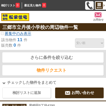
0
0
検討リスト
最近見た物件
お問合せ
三郷市立丹後小学校の周辺物件一覧
募集中のみ表示
11
該当物件
件
0
販売数
件
さらに条件を絞り込む
物件リクエスト
チェックした物件をまとめて
検討リストに追加
お問い合わせ
早稲田5丁目4290
売買｜新築一戸建