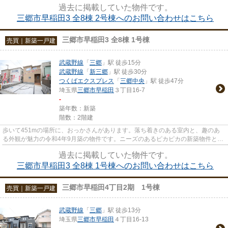
過去に掲載していた物件です。
三郷市早稲田3 全8棟 2号棟へのお問い合わせはこちら
三郷市早稲田3 全8棟 1号棟
売買｜新築一戸建
武蔵野線
「
三郷
」駅 徒歩15分
武蔵野線
「
新三郷
」駅 徒歩30分
つくばエクスプレス
「
三郷中央
」駅 徒歩47分
埼玉県
三郷市
早稲田
３丁目16-7
-
築年数：新築
階数：2階建
歩いて451mの場所に、おっかさんがあります。落ち着きのある室内と、趣のあ
る外観が魅力の令和4年9月築の物件です。ニーズのあるピカピカの新築物件とな
っています。多くの方から高い...
過去に掲載していた物件です。
三郷市早稲田3 全8棟 1号棟へのお問い合わせはこちら
三郷市早稲田4丁目2期 1号棟
売買｜新築一戸建
武蔵野線
「
三郷
」駅 徒歩13分
埼玉県
三郷市
早稲田
４丁目16-13