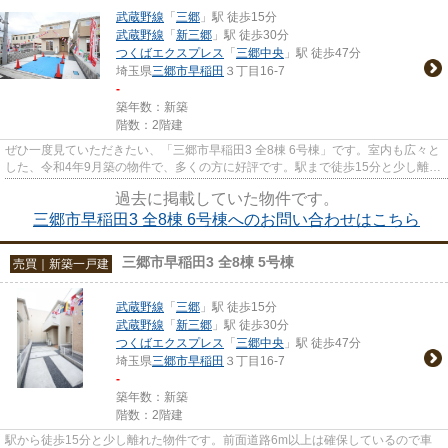
武蔵野線
「
三郷
」駅 徒歩15分
武蔵野線
「
新三郷
」駅 徒歩30分
つくばエクスプレス
「
三郷中央
」駅 徒歩47分
埼玉県
三郷市
早稲田
３丁目16-7
-
築年数：新築
階数：2階建
ぜひ一度見ていただきたい、「三郷市早稲田3 全8棟 6号棟」です。室内も広々と
した、令和4年9月築の物件で、多くの方に好評です。駅まで徒歩15分と少し離れ
た物件です。こだわりのある...
過去に掲載していた物件です。
三郷市早稲田3 全8棟 6号棟へのお問い合わせはこちら
三郷市早稲田3 全8棟 5号棟
売買｜新築一戸建
武蔵野線
「
三郷
」駅 徒歩15分
武蔵野線
「
新三郷
」駅 徒歩30分
つくばエクスプレス
「
三郷中央
」駅 徒歩47分
埼玉県
三郷市
早稲田
３丁目16-7
-
築年数：新築
階数：2階建
駅から徒歩15分と少し離れた物件です。前面道路6m以上は確保しているので車