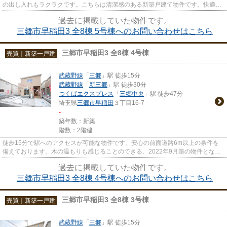
の出し入れもラクラクです。こちらは清潔感のある新築戸建て物件です。快適な
室内環境のある、2022年9月築の...
過去に掲載していた物件です。
三郷市早稲田3 全8棟 5号棟へのお問い合わせはこちら
三郷市早稲田3 全8棟 4号棟
売買｜新築一戸建
武蔵野線
「
三郷
」駅 徒歩15分
武蔵野線
「
新三郷
」駅 徒歩30分
つくばエクスプレス
「
三郷中央
」駅 徒歩47分
埼玉県
三郷市
早稲田
３丁目16-7
-
築年数：新築
階数：2階建
徒歩15分で駅へのアクセスが可能な物件です。安心の前面道路6m以上の条件を
備えております。木の温もりも感じることのできる、2022年9月築の物件となり
ます。新築戸建ての物件は、室内...
過去に掲載していた物件です。
三郷市早稲田3 全8棟 4号棟へのお問い合わせはこちら
三郷市早稲田3 全8棟 3号棟
売買｜新築一戸建
武蔵野線
「
三郷
」駅 徒歩15分