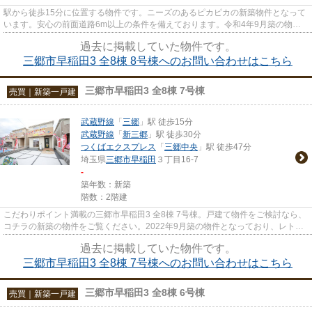
駅から徒歩15分に位置する物件です。ニーズのあるピカピカの新築物件となって
います。安心の前面道路6m以上の条件を備えております。令和4年9月築の物件
で、多くのお問い合わせをいた...
過去に掲載していた物件です。
三郷市早稲田3 全8棟 8号棟へのお問い合わせはこちら
三郷市早稲田3 全8棟 7号棟
売買｜新築一戸建
武蔵野線
「
三郷
」駅 徒歩15分
武蔵野線
「
新三郷
」駅 徒歩30分
つくばエクスプレス
「
三郷中央
」駅 徒歩47分
埼玉県
三郷市
早稲田
３丁目16-7
-
築年数：新築
階数：2階建
こだわりポイント満載の三郷市早稲田3 全8棟 7号棟。戸建て物件をご検討なら、
コチラの新築の物件をご覧ください。2022年9月築の物件となっており、レトロ
な室内が魅力となっています...
過去に掲載していた物件です。
三郷市早稲田3 全8棟 7号棟へのお問い合わせはこちら
三郷市早稲田3 全8棟 6号棟
売買｜新築一戸建