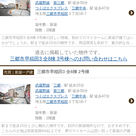
武蔵野線
「
新三郷
」駅 徒歩30分
つくばエクスプレス
「
三郷中央
」駅 徒歩47分
埼玉県
三郷市
早稲田
３丁目16-7
-
築年数：新築
階数：2階建
三郷市早稲田3 全8棟 3号棟の詳しい情報。初めてのマイホームに新築戸建てはい
かがでしょうか。駅まで徒歩15分の物件です。周辺環境も良好で、魅力的な住環
境のある、2022年9月築の物...
過去に掲載していた物件です。
三郷市早稲田3 全8棟 3号棟へのお問い合わせはこちら
三郷市早稲田3 全8棟 2号棟
売買｜新築一戸建
武蔵野線
「
三郷
」駅 徒歩15分
武蔵野線
「
新三郷
」駅 徒歩30分
つくばエクスプレス
「
三郷中央
」駅 徒歩47分
埼玉県
三郷市
早稲田
３丁目16-7
-
築年数：新築
階数：2階建
駅まで徒歩15分と少し離れた物件です。好評の新築物件なので、おすすめです。
こちらの土地は前面道路6m以上です。夢のマイホームは思い切って新築の戸建て
はいかがでしょうか。お客様...