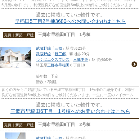
6月築の物件です。利便性良好な前面道路6m以上の物件をご検討くださいませ。
きれい好きな方に一押しなピカ...
過去に掲載していた物件です。
早稲田5丁目2号棟3680へのお問い合わせはこちら
三郷市早稲田6丁目 1号棟
売買｜新築一戸建
武蔵野線
「
三郷
」駅 徒歩23分
武蔵野線
「
新三郷
」駅 徒歩20分
つくばエクスプレス
「
三郷中央
」駅 徒歩50分
埼玉県
三郷市
早稲田
６丁目18
-
築年数：予定
階数：2階建
多くの方からご好評頂いている三郷市早稲田6丁目 1号棟のご紹介です。利便性
良好な前面道路6m以上の物件をご検討くださいませ。一生に一度のマイホーム探
しは、ぜひ新築戸建てで。202...
過去に掲載していた物件です。
三郷市早稲田6丁目 1号棟へのお問い合わせはこちら
三郷市早稲田6丁目 2号棟
売買｜新築一戸建
武蔵野線
「
三郷
」駅 徒歩23分