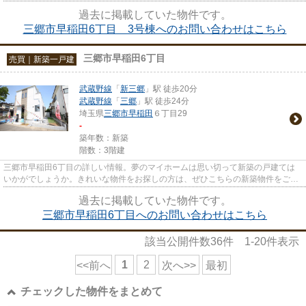
室内も綺麗です。前面道路6m...
過去に掲載していた物件です。
三郷市早稲田6丁目 3号棟へのお問い合わせはこちら
三郷市早稲田6丁目
売買｜新築一戸建
武蔵野線
「
新三郷
」駅 徒歩20分
武蔵野線
「
三郷
」駅 徒歩24分
埼玉県
三郷市
早稲田
６丁目29
-
築年数：新築
階数：3階建
三郷市早稲田6丁目の詳しい情報。夢のマイホームは思い切って新築の戸建ては
いかがでしょうか。きれいな物件をお探しの方は、ぜひこちらの新築物件をご覧
ください。落ち着きのある室内...
過去に掲載していた物件です。
三郷市早稲田6丁目へのお問い合わせはこちら
該当公開件数
36
件
1-20
件表示
1
2
<<前へ
次へ>>
最初
チェックした物件をまとめて