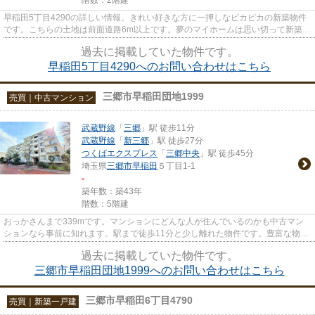
早稲田5丁目4290の詳しい情報。きれい好きな方に一押しなピカピカの新築物件
です。こちらの土地は前面道路6m以上です。夢のマイホームは思い切って新築の
戸建てはいかがでしょうか。三...
過去に掲載していた物件です。
早稲田5丁目4290へのお問い合わせはこちら
三郷市早稲田団地1999
売買｜中古マンション
武蔵野線
「
三郷
」駅 徒歩11分
武蔵野線
「
新三郷
」駅 徒歩27分
つくばエクスプレス
「
三郷中央
」駅 徒歩45分
埼玉県
三郷市
早稲田
５丁目1-1
-
築年数：築43年
階数：5階建
おっかさんまで339mです。マンションにどんな人が住んでいるのかも中古マン
ションなら事前に知れます。駅まで徒歩11分と少し離れた物件です。豊富な物件
情報を取り扱う当社が、心地良...
過去に掲載していた物件です。
三郷市早稲田団地1999へのお問い合わせはこちら
三郷市早稲田6丁目4790
売買｜新築一戸建