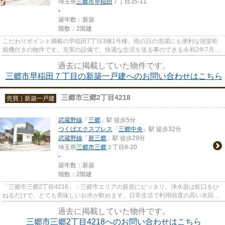
埼玉県
三郷市
早稲田
７丁目35-11
-
築年数：新築
階数：2階建
こだわりポイント満載の早稲田7丁目3棟1号棟。雨の日の洗濯にも便利な浴室乾
燥機付きの物件です。充実の設備で、快適な生活を送る事のできる令和2年7月築
の物件です。浄水器なら簡単に...
過去に掲載していた物件です。
三郷市早稲田７丁目の新築一戸建へのお問い合わせはこちら
三郷市三郷2丁目4218
売買｜新築一戸建
武蔵野線
「
三郷
」駅 徒歩5分
つくばエクスプレス
「
三郷中央
」駅 徒歩32分
武蔵野線
「
新三郷
」駅 徒歩29分
埼玉県
三郷市
三郷
２丁目8-20
-
築年数：新築
階数：2階建
「三郷市三郷2丁目4218」：三郷市エリアの新居にピッタリ。浄水器は蛇口をひ
ねるだけで、とても美味しいお水が飲めます。日常生活で利用頻度の高い水回り
だからこそ、使い勝手のいいシ...
過去に掲載していた物件です。
三郷市三郷2丁目4218へのお問い合わせはこちら