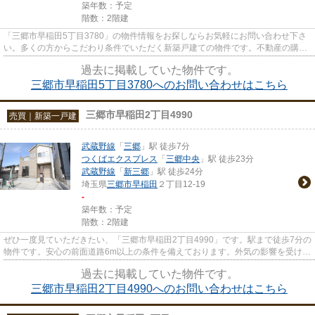
築年数：予定
階数：2階建
「三郷市早稲田5丁目3780」の物件情報をお探しならお気軽にお問い合わせ下さ
い。多くの方からこだわり条件でいただく新築戸建ての物件です。不動産の購入
は、人生の中でも大きなターニ...
過去に掲載していた物件です。
三郷市早稲田5丁目3780へのお問い合わせはこちら
三郷市早稲田2丁目4990
売買｜新築一戸建
武蔵野線
「
三郷
」駅 徒歩7分
つくばエクスプレス
「
三郷中央
」駅 徒歩23分
武蔵野線
「
新三郷
」駅 徒歩24分
埼玉県
三郷市
早稲田
２丁目12-19
-
築年数：予定
階数：2階建
ぜひ一度見ていただきたい、「三郷市早稲田2丁目4990」です。駅まで徒歩7分の
物件です。安心の前面道路6m以上の条件を備えております。外気の影響を受けに
くい高断熱の物件です。一戸...
過去に掲載していた物件です。
三郷市早稲田2丁目4990へのお問い合わせはこちら