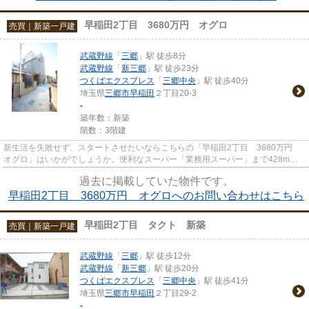
早稲田2丁目 3680万円 オグロ
売買｜新築一戸建
武蔵野線
「
三郷
」駅 徒歩8分
武蔵野線
「
新三郷
」駅 徒歩23分
つくばエクスプレス
「
三郷中央
」駅 徒歩40分
埼玉県
三郷市
早稲田
２丁目20-3
-
築年数：新築
階数：3階建
新生活を失敗せず、スタートさせたいならこちらの「早稲田2丁目 3680万円
オグロ」はいかがでしょうか。便利なスーパー「業務用スーパー」まで428mで
す。利便性に優れているので、駐...
過去に掲載していた物件です。
早稲田2丁目 3680万円 オグロへのお問い合わせはこちら
早稲田2丁目 タクト 新築
売買｜新築一戸建
武蔵野線
「
三郷
」駅 徒歩12分
武蔵野線
「
新三郷
」駅 徒歩20分
つくばエクスプレス
「
三郷中央
」駅 徒歩41分
埼玉県
三郷市
早稲田
２丁目29-2
-