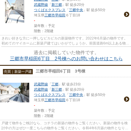
武蔵野線
「
新三郷
」駅 徒歩20分
つくばエクスプレス
「
三郷中央
」駅 徒歩50分
埼玉県
三郷市
早稲田
６丁目18
-
築年数：予定
階数：2階建
きれい好きな方に一押しなピカピカの新築物件です。2022年6月築の物件です。
初めてのマイホームに新築戸建てはいかがでしょうか。前面道路6m以上ある物件
です。不動産について何かお困...
過去に掲載していた物件です。
三郷市早稲田6丁目 2号棟へのお問い合わせはこちら
三郷市早稲田6丁目 3号棟
売買｜新築一戸建
武蔵野線
「
三郷
」駅 徒歩23分
武蔵野線
「
新三郷
」駅 徒歩20分
つくばエクスプレス
「
三郷中央
」駅 徒歩50分
埼玉県
三郷市
早稲田
６丁目18
-
築年数：予定
階数：2階建
戸建て物件をご検討なら、コチラの新築の物件をご覧ください。新築の物件を検
討中の方はぜひ一度こちらの物件をご覧ください。令和4年6月築の物件となり、