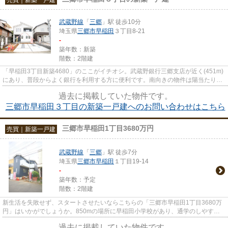
武蔵野線
「
三郷
」駅 徒歩10分
埼玉県
三郷市
早稲田
３丁目8-21
-
築年数：新築
階数：2階建
「早稲田3丁目新築4680」のここがイチオシ。武蔵野銀行三郷支店が近く(451m)
にあり、普段からよく銀行を利用する方に便利です。南向きの物件は陽当たりが
良く快適です。4.450万円の物...
過去に掲載していた物件です。
三郷市早稲田３丁目の新築一戸建へのお問い合わせはこちら
三郷市早稲田1丁目3680万円
売買｜新築一戸建
武蔵野線
「
三郷
」駅 徒歩7分
埼玉県
三郷市
早稲田
１丁目19-14
-
築年数：予定
階数：2階建
新生活を失敗せず、スタートさせたいならこちらの「三郷市早稲田1丁目3680万
円」はいかがでしょうか。850mの場所に早稲田小学校があり、通学のしやすい
立地です。日常生活でも良く使う...
過去に掲載していた物件です。