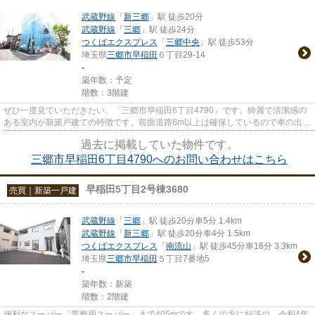
武蔵野線
「
新三郷
」駅 徒歩20分
武蔵野線
「
三郷
」駅 徒歩24分
つくばエクスプレス
「
三郷中央
」駅 徒歩53分
埼玉県
三郷市
早稲田
６丁目29-14
-
築年数：予定
階数：3階建
ぜひ一度見ていただきたい、「三郷市早稲田6丁目4790」です。綺麗で清潔感の
ある室内が新築戸建ての特徴です。前面道路6m以上は確保しているので車の出し
入れもラクラクです。三郷市や...
過去に掲載していた物件です。
三郷市早稲田6丁目4790へのお問い合わせはこちら
早稲田5丁目2号棟3680
売買｜新築一戸建
武蔵野線
「
三郷
」駅 徒歩20分車5分 1.4km
武蔵野線
「
新三郷
」駅 徒歩20分車4分 1.5km
つくばエクスプレス
「
南流山
」駅 徒歩45分車16分 3.3km
埼玉県
三郷市
早稲田
５丁目7番地5
-
築年数：新築
階数：2階建
便利なスーパー「業務用スーパー」まで405mです。多くの方に好評の、令和4年