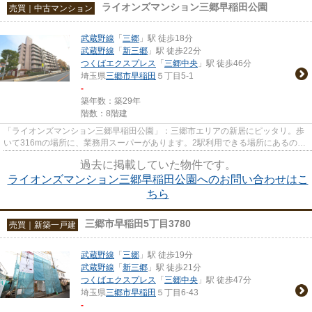
ライオンズマンション三郷早稲田公園
売買｜中古マンション
武蔵野線
「
三郷
」駅 徒歩18分
武蔵野線
「
新三郷
」駅 徒歩22分
つくばエクスプレス
「
三郷中央
」駅 徒歩46分
埼玉県
三郷市
早稲田
５丁目5-1
-
築年数：築29年
階数：8階建
「ライオンズマンション三郷早稲田公園」：三郷市エリアの新居にピッタリ。歩
いて316mの場所に、業務用スーパーがあります。2駅利用できる場所にあるので
利便性が高いです。不動産に関...
過去に掲載していた物件です。
ライオンズマンション三郷早稲田公園へのお問い合わせはこ
ちら
三郷市早稲田5丁目3780
売買｜新築一戸建
武蔵野線
「
三郷
」駅 徒歩19分
武蔵野線
「
新三郷
」駅 徒歩21分
つくばエクスプレス
「
三郷中央
」駅 徒歩47分
埼玉県
三郷市
早稲田
５丁目6-43
-