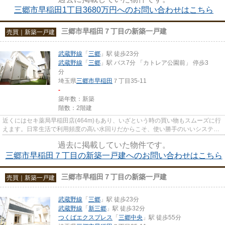
三郷市早稲田1丁目3680万円へのお問い合わせはこちら
三郷市早稲田７丁目の新築一戸建
売買｜新築一戸建
武蔵野線
「
三郷
」駅 徒歩23分
武蔵野線
「
三郷
」駅 バス7分 「カトレア公園前」 停歩3
分
埼玉県
三郷市
早稲田
７丁目35-11
-
築年数：新築
階数：2階建
近くにはセキ薬局早稲田店(464m)もあり、いざという時の買い物もスムーズに行
えます。日常生活で利用頻度の高い水回りだからこそ、使い勝手のいいシステム
キッチンを選んでみませんか...
過去に掲載していた物件です。
三郷市早稲田７丁目の新築一戸建へのお問い合わせはこちら
三郷市早稲田７丁目の新築一戸建
売買｜新築一戸建
武蔵野線
「
三郷
」駅 徒歩23分
武蔵野線
「
新三郷
」駅 徒歩32分
つくばエクスプレス
「
三郷中央
」駅 徒歩55分