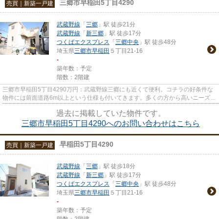
三郷市早稲田5丁目4290
売買｜新築一戸建
武蔵野線
「
三郷
」駅 徒歩21分
武蔵野線
「
新三郷
」駅 徒歩17分
つくばエクスプレス
「
三郷中央
」駅 徒歩48分
埼玉県
三郷市
早稲田
５丁目21-16
-
築年数：予定
階数：2階建
三郷市早稲田5丁目4290万円：武蔵野線三郷にも近くて便利。コチラの好条件な
物件には前面道路6m以上という仕様も付いてきます。多くの方から高いニーズの
ある、内装もピカピカの新築戸...
過去に掲載していた物件です。
三郷市早稲田5丁目4290へのお問い合わせはこちら
早稲田5丁目4290
売買｜新築一戸建
武蔵野線
「
三郷
」駅 徒歩18分
武蔵野線
「
新三郷
」駅 徒歩17分
つくばエクスプレス
「
三郷中央
」駅 徒歩48分
埼玉県
三郷市
早稲田
５丁目21-16
-
築年数：予定
階数：2階建