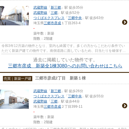
武蔵野線
「
新三郷
」駅 徒歩35分
武蔵野線
「
三郷
」駅 徒歩52分
つくばエクスプレス
「
三郷中央
」駅 徒歩63分
埼玉県
三郷市
彦成
１丁目263-4
-
築年数：新築
階数：2階建
令和3年12月築の物件となり、室内も綺麗です。多くの方からこだわり条件でい
ただく新築戸建ての物件です。南側道路に面しているため、日当たりを確保する
事が出来ます。きれいな物件を...
過去に掲載していた物件です。
三郷市彦成 新築全1棟3080へのお問い合わせはこちら
三郷市彦成2丁目 新築１棟
売買｜新築一戸建
武蔵野線
「
新三郷
」駅 徒歩26分
つくばエクスプレス
「
三郷中央
」駅 徒歩55分
武蔵野線
「
三郷
」駅 徒歩44分
埼玉県
三郷市
彦成
２丁目399-11
-
築年数：新築
階数：2階建