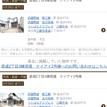
彦成2丁目3棟現場 ケイアイ2号棟
売買｜新築一戸建
6月28日 値下げ
武蔵野線
「
新三郷
」駅 徒歩27分
武蔵野線
「
吉川美南
」駅 徒歩34分
つくばエクスプレス
「
三郷中央
」駅 徒歩57分
埼玉県
三郷市
彦成
２丁目43-7
-
築年数：予定
階数：2階建
懐かしさを感じる雰囲気が魅力の2021年4月築の物件です。築2年以内の物件です
ので、外観もキレイです。新築の物件を検討中の方はぜひ一度こちらの物件をご
覧ください。譲れない条件と...
過去に掲載していた物件です。
彦成2丁目3棟現場 ケイアイ2号棟へのお問い合わせはこちら
彦成2丁目3棟現場 ケイアイ3号棟
売買｜新築一戸建
6月28日 値下げ
武蔵野線
「
新三郷
」駅 徒歩27分
武蔵野線
「
吉川美南
」駅 徒歩34分
つくばエクスプレス
「
三郷中央
」駅 徒歩57分
埼玉県
三郷市
彦成
２丁目43-7