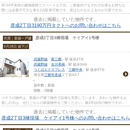
95.64平米程の建物面積でスペースも十分。ご家族内でもそれぞれ車をお持ちな
際には必要不可欠な車を2台駐車可能です。坂はなかなか上るのが大変ですが平
坦地なら楽ですよね。価格が3,1...
過去に掲載していた物件です。
彦成2丁目3190万円タクトへのお問い合わせはこちら
彦成2丁目3棟現場 ケイアイ1号棟
売買｜新築一戸建
6月28日 値下げ
武蔵野線
「
新三郷
」駅 徒歩27分
武蔵野線
「
吉川美南
」駅 徒歩34分
つくばエクスプレス
「
三郷中央
」駅 徒歩57分
埼玉県
三郷市
彦成
２丁目43-7
-
築年数：新築
階数：2階建
コチラの物件は、新築の戸建て物件で設備も充実しています。きれいな物件をお
探しの方は、ぜひこちらの新築物件をご覧ください。築2年以内の物件ですの
で、外観もキレイです。令和3年4...
過去に掲載していた物件です。
彦成2丁目3棟現場 ケイアイ1号棟へのお問い合わせはこちら