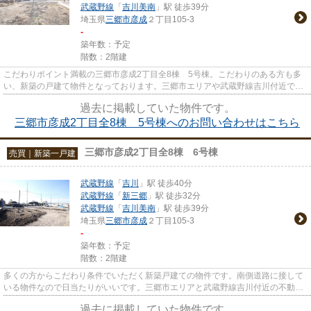
武蔵野線
「
吉川美南
」駅 徒歩39分
埼玉県
三郷市
彦成
２丁目105-3
-
築年数：予定
階数：2階建
こだわりポイント満載の三郷市彦成2丁目全8棟 5号棟。こだわりのある方も多
い、新築の戸建て物件となっております。三郷市エリアや武蔵野線吉川付近で一
戸建てを探しましょう。気にな...
過去に掲載していた物件です。
三郷市彦成2丁目全8棟 5号棟へのお問い合わせはこちら
三郷市彦成2丁目全8棟 6号棟
売買｜新築一戸建
武蔵野線
「
吉川
」駅 徒歩40分
武蔵野線
「
新三郷
」駅 徒歩32分
武蔵野線
「
吉川美南
」駅 徒歩39分
埼玉県
三郷市
彦成
２丁目105-3
-
築年数：予定
階数：2階建
多くの方からこだわり条件でいただく新築戸建ての物件です。南側道路に接して
いる物件なので日当たりがいいです。三郷市エリアと武蔵野線吉川付近の不動産
探しなら、当社がオススメで...
過去に掲載していた物件です。