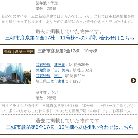
築年数：予定
階数：2階建
初めてのマイホームに新築戸建てはいかがでしょうか。当社では不動産情報を数
多く取り扱っております。あなたのご希望に適った物件がきっと見つかります。
ぜひ当社の利用をご検討くだ...
過去に掲載していた物件です。
三郷市彦糸第２全17棟 11号棟へのお問い合わせはこちら
三郷市彦糸第2全17棟 10号棟
売買｜新築一戸建
武蔵野線
「
新三郷
」駅 徒歩36分
武蔵野線
「
吉川美南
」駅 徒歩32分
武蔵野線
「
吉川
」駅 徒歩29分
埼玉県
三郷市
彦糸
１丁目93
-
築年数：予定
階数：2階建
当社イチオシの物件の「三郷市彦糸第2全17棟 10号棟」。ぜひ一度ご覧くださ
い。多くの方からこだわり条件でいただく新築戸建ての物件です。お客様一人一
人、求める条件というのは異な...
過去に掲載していた物件です。
三郷市彦糸第2全17棟 10号棟へのお問い合わせはこちら