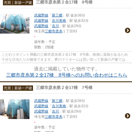
三郷市彦糸第２全17棟 8号棟
売買｜新築一戸建
武蔵野線
「
新三郷
」駅 徒歩36分
武蔵野線
「
吉川美南
」駅 徒歩32分
武蔵野線
「
吉川
」駅 徒歩29分
埼玉県
三郷市
彦糸
１丁目93
-
築年数：予定
階数：2階建
こだわりポイント満載の三郷市彦糸第２全17棟 8号棟。南側に道路があるため
十分な日当たりが確保できます。夢のマイホームは思い切って新築の戸建てはい
かがでしょうか。外観もキレイ...
過去に掲載していた物件です。
三郷市彦糸第２全17棟 8号棟へのお問い合わせはこちら
三郷市彦糸第２全17棟 7号棟
売買｜新築一戸建
武蔵野線
「
新三郷
」駅 徒歩36分
武蔵野線
「
吉川美南
」駅 徒歩32分
武蔵野線
「
吉川
」駅 徒歩29分
埼玉県
三郷市
彦糸
１丁目93
-
築年数：予定