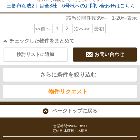
三郷市彦成2丁目全8棟 6号棟へのお問い合わせはこちら
該当公開件数
39
件
1-20
件表示
1
2
<<前へ
次へ>>
最初
チェックした物件をまとめて
検討リストに追加
お問い合わせ
さらに条件を絞り込む
物件リクエスト
ページトップに戻る
営業時間:9:00～18:00
定休日:水曜日・木曜日