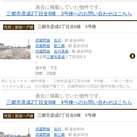
足していただける様な物件に...
過去に掲載していた物件です。
三郷市彦成2丁目全8棟 3号棟へのお問い合わせはこちら
三郷市彦成2丁目全8棟 4号棟
売買｜新築一戸建
武蔵野線
「
吉川
」駅 徒歩40分
武蔵野線
「
新三郷
」駅 徒歩32分
武蔵野線
「
吉川美南
」駅 徒歩39分
埼玉県
三郷市
彦成
２丁目105-3
-
築年数：予定
階数：2階建
気になるイチオシ物件情報：「三郷市彦成2丁目全8棟 4号棟」。一生に一度の
マイホーム探しは、ぜひ新築戸建てで。武蔵野線吉川周辺の物件情報が気になる
方は、是非お問い合わせくださ...
過去に掲載していた物件です。
三郷市彦成2丁目全8棟 4号棟へのお問い合わせはこちら
三郷市彦成2丁目全8棟 5号棟
売買｜新築一戸建
武蔵野線
「
吉川
」駅 徒歩40分
武蔵野線
「
新三郷
」駅 徒歩32分