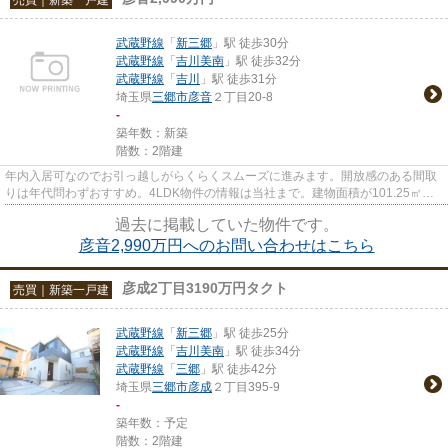
武蔵野線
「
新三郷
」駅 徒歩30分
武蔵野線
「
吉川美南
」駅 徒歩32分
武蔵野線
「
吉川
」駅 徒歩31分
埼玉県
三郷市
彦音
２丁目20-8
-
築年数：新築
階数：2階建
年内入居可なのでお引っ越しがらくらくスムーズに進みます。開放感のある間取
りは年代問わずおすすめ。4LDK物件の情報は当社まで。建物面積が101.25㎡で
スペースが十分のファミリーに...
過去に掲載していた物件です。
彦音2,990万円へのお問い合わせはこちら
彦成2丁目3190万円タクト
売買｜新築一戸建
武蔵野線
「
新三郷
」駅 徒歩25分
武蔵野線
「
吉川美南
」駅 徒歩34分
武蔵野線
「
三郷
」駅 徒歩42分
埼玉県
三郷市
彦成
２丁目395-9
-
築年数：予定
階数：2階建