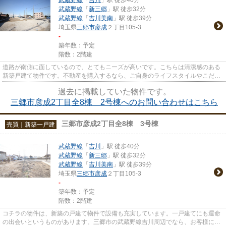
武蔵野線
「
新三郷
」駅 徒歩32分
武蔵野線
「
吉川美南
」駅 徒歩39分
埼玉県
三郷市
彦成
２丁目105-3
-
築年数：予定
階数：2階建
道路が南側に面しているので、とてもニーズが高いです。こちらは清潔感のある
新築戸建て物件です。不動産を購入するなら、ご自身のライフスタイルやこだわ
りの条件に合った物件でなく...
過去に掲載していた物件です。
三郷市彦成2丁目全8棟 2号棟へのお問い合わせはこちら
三郷市彦成2丁目全8棟 3号棟
売買｜新築一戸建
武蔵野線
「
吉川
」駅 徒歩40分
武蔵野線
「
新三郷
」駅 徒歩32分
武蔵野線
「
吉川美南
」駅 徒歩39分
埼玉県
三郷市
彦成
２丁目105-3
-
築年数：予定
階数：2階建
コチラの物件は、新築の戸建て物件で設備も充実しています。一戸建てにも運命
の出会いというものがあります。三郷市の武蔵野線吉川周辺でなら、お客様に満