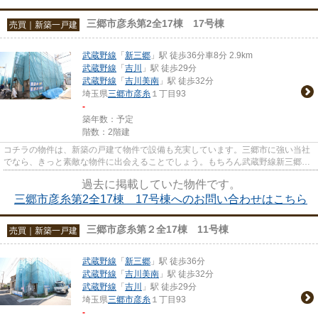
三郷市彦糸第2全17棟 17号棟
売買｜新築一戸建
武蔵野線
「
新三郷
」駅 徒歩36分車8分 2.9km
武蔵野線
「
吉川
」駅 徒歩29分
武蔵野線
「
吉川美南
」駅 徒歩32分
埼玉県
三郷市
彦糸
１丁目93
-
築年数：予定
階数：2階建
コチラの物件は、新築の戸建て物件で設備も充実しています。三郷市に強い当社
でなら、きっと素敵な物件に出会えることでしょう。もちろん武蔵野線新三郷周
辺での物件探しもお任せくだ...
過去に掲載していた物件です。
三郷市彦糸第2全17棟 17号棟へのお問い合わせはこちら
三郷市彦糸第２全17棟 11号棟
売買｜新築一戸建
武蔵野線
「
新三郷
」駅 徒歩36分
武蔵野線
「
吉川美南
」駅 徒歩32分
武蔵野線
「
吉川
」駅 徒歩29分
埼玉県
三郷市
彦糸
１丁目93
-