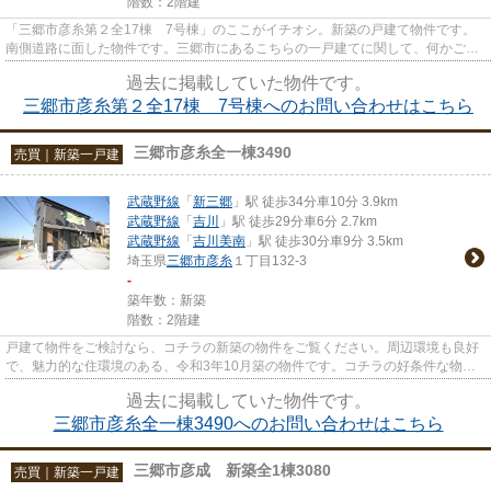
階数：2階建
「三郷市彦糸第２全17棟 7号棟」のここがイチオシ。新築の戸建て物件です。
南側道路に面した物件です。三郷市にあるこちらの一戸建てに関して、何かご不
明な点などがございましたら、...
過去に掲載していた物件です。
三郷市彦糸第２全17棟 7号棟へのお問い合わせはこちら
三郷市彦糸全一棟3490
売買｜新築一戸建
武蔵野線
「
新三郷
」駅 徒歩34分車10分 3.9km
武蔵野線
「
吉川
」駅 徒歩29分車6分 2.7km
武蔵野線
「
吉川美南
」駅 徒歩30分車9分 3.5km
埼玉県
三郷市
彦糸
１丁目132-3
-
築年数：新築
階数：2階建
戸建て物件をご検討なら、コチラの新築の物件をご覧ください。周辺環境も良好
で、魅力的な住環境のある、令和3年10月築の物件です。コチラの好条件な物件
には前面道路6m以上という仕様...
過去に掲載していた物件です。
三郷市彦糸全一棟3490へのお問い合わせはこちら
三郷市彦成 新築全1棟3080
売買｜新築一戸建