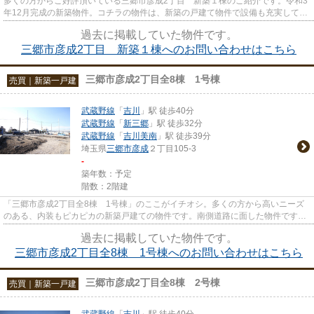
多くの方からご好評頂いている三郷市彦成2丁目 新築１棟のご紹介です。令和3
年12月完成の新築物件。コチラの物件は、新築の戸建て物件で設備も充実してい
ます。新築の物件ですので、...
過去に掲載していた物件です。
三郷市彦成2丁目 新築１棟へのお問い合わせはこちら
三郷市彦成2丁目全8棟 1号棟
売買｜新築一戸建
武蔵野線
「
吉川
」駅 徒歩40分
武蔵野線
「
新三郷
」駅 徒歩32分
武蔵野線
「
吉川美南
」駅 徒歩39分
埼玉県
三郷市
彦成
２丁目105-3
-
築年数：予定
階数：2階建
「三郷市彦成2丁目全8棟 1号棟」のここがイチオシ。多くの方から高いニーズ
のある、内装もピカピカの新築戸建ての物件です。南側道路に面した物件です。
お客様によって希望条件は異な...
過去に掲載していた物件です。
三郷市彦成2丁目全8棟 1号棟へのお問い合わせはこちら
三郷市彦成2丁目全8棟 2号棟
売買｜新築一戸建
武蔵野線
「
吉川
」駅 徒歩40分