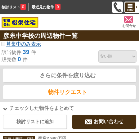
0
0
検討リスト
最近見た物件
お問合せ
彦糸中学校の周辺物件一覧
募集中のみ表示
39
該当物件
件
0
販売数
件
さらに条件を絞り込む
物件リクエスト
チェックした物件をまとめて
検討リストに追加
お問い合わせ
彦音2,990万円
売買｜新築一戸建