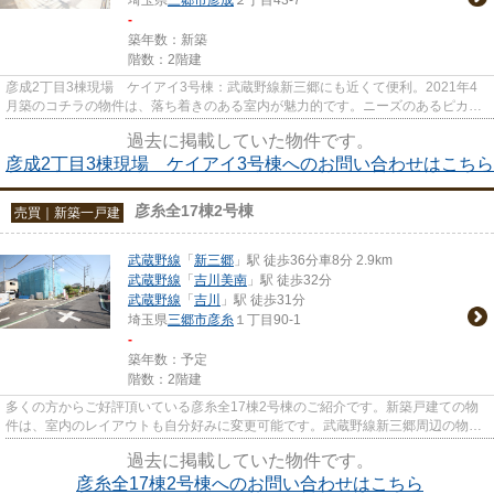
-
築年数：新築
階数：2階建
彦成2丁目3棟現場 ケイアイ3号棟：武蔵野線新三郷にも近くて便利。2021年4
月築のコチラの物件は、落ち着きのある室内が魅力的です。ニーズのあるピカピ
カの新築物件となっています。...
過去に掲載していた物件です。
彦成2丁目3棟現場 ケイアイ3号棟へのお問い合わせはこちら
彦糸全17棟2号棟
売買｜新築一戸建
武蔵野線
「
新三郷
」駅 徒歩36分車8分 2.9km
武蔵野線
「
吉川美南
」駅 徒歩32分
武蔵野線
「
吉川
」駅 徒歩31分
埼玉県
三郷市
彦糸
１丁目90-1
-
築年数：予定
階数：2階建
多くの方からご好評頂いている彦糸全17棟2号棟のご紹介です。新築戸建ての物
件は、室内のレイアウトも自分好みに変更可能です。武蔵野線新三郷周辺の物件
情報は、当社でお探しいただけ...
過去に掲載していた物件です。
彦糸全17棟2号棟へのお問い合わせはこちら