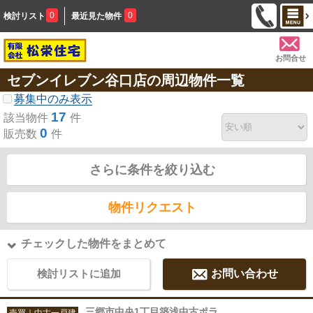
0
0
検討リスト
最近見た物件
お問合せ
セブンイレブン谷口店の周辺物件一覧
募集中のみ表示
17
該当物件
件
0
販売数
件
さらに条件を絞り込む
物件リクエスト
チェックした物件をまとめて
検討リストに追加
お問い合わせ
三郷市中央1丁目築浅中古ポラ
売買｜中古一戸建