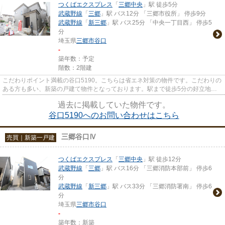
つくばエクスプレス
「
三郷中央
」駅 徒歩5分
武蔵野線
「
三郷
」駅 バス12分 「三郷市役所」 停歩9分
武蔵野線
「
新三郷
」駅 バス25分 「中央一丁目西」 停歩5
分
埼玉県
三郷市
谷口
-
築年数：予定
階数：2階建
こだわりポイント満載の谷口5190。こちらは省エネ対策の物件です。こだわりの
ある方も多い、新築の戸建て物件となっております。駅まで徒歩5分の好立地で
す。不動産をお探しなら、当社...
過去に掲載していた物件です。
谷口5190へのお問い合わせはこちら
三郷谷口Ⅳ
売買｜新築一戸建
つくばエクスプレス
「
三郷中央
」駅 徒歩12分
武蔵野線
「
三郷
」駅 バス16分 「三郷消防本部前」 停歩6
分
武蔵野線
「
新三郷
」駅 バス33分 「三郷消防署南」 停歩6
分
埼玉県
三郷市
谷口
-
築年数：新築