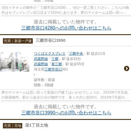
階数：3階建
当社イチオシの物件の「三郷市谷口4280」。ぜひ一度ご覧ください。こちらの物
件はセブンイレブン谷口店まで162mにあります。夢のマイホームは思い切って
新築の戸建てはいかがでしょう...
過去に掲載していた物件です。
三郷市谷口4280へのお問い合わせはこちら
三郷市谷口3990
売買｜新築一戸建
つくばエクスプレス
「
三郷中央
」駅 徒歩11分
武蔵野線
「
三郷
」駅 徒歩33分
武蔵野線
「
新三郷
」駅 徒歩55分
埼玉県
三郷市
谷口
561
-
築年数：新築
階数：3階建
夢のマイホームは思い切って新築の戸建てはいかがでしょうか。2023年7月完成
の新築物件。駅から徒歩11分の物件です。多くの方に好評の、2023年7月築の物
件です。お客様によって希望条...
過去に掲載していた物件です。
三郷市谷口3990へのお問い合わせはこちら
栄1丁目土地
売買｜売地