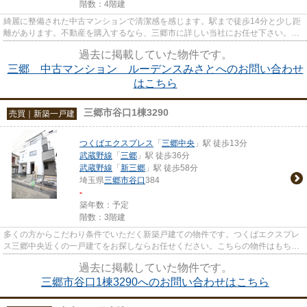
階数：4階建
綺麗に整備された中古マンションで清潔感を感じます。駅まで徒歩14分と少し距
離があります。不動産を購入するなら、三郷市に詳しい当社にお任せ下さい。交
通の利便性を重視する方には...
過去に掲載していた物件です。
三郷 中古マンション ルーデンスみさとへのお問い合わせ
はこちら
三郷市谷口1棟3290
売買｜新築一戸建
つくばエクスプレス
「
三郷中央
」駅 徒歩13分
武蔵野線
「
三郷
」駅 徒歩36分
武蔵野線
「
新三郷
」駅 徒歩58分
埼玉県
三郷市
谷口
384
-
築年数：予定
階数：3階建
多くの方からこだわり条件でいただく新築戸建ての物件です。つくばエクスプレ
ス三郷中央近くの一戸建てをお探しならお任せください。こちらの物件はもちろ
ん、当社ではほかにも様々な...
過去に掲載していた物件です。
三郷市谷口1棟3290へのお問い合わせはこちら