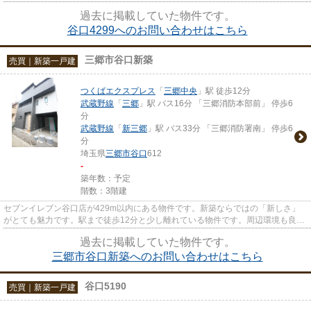
広々とした物件で来客応対にも安...
過去に掲載していた物件です。
谷口4299へのお問い合わせはこちら
三郷市谷口新築
売買｜新築一戸建
つくばエクスプレス
「
三郷中央
」駅 徒歩12分
武蔵野線
「
三郷
」駅 バス16分 「三郷消防本部前」 停歩6
分
武蔵野線
「
新三郷
」駅 バス33分 「三郷消防署南」 停歩6
分
埼玉県
三郷市
谷口
612
-
築年数：予定
階数：3階建
セブンイレブン谷口店が429m以内にある物件です。新築ならではの「新しさ」
がとても魅力です。駅まで徒歩12分と少し離れている物件です。周辺環境も良好
で、魅力的な住環境のある、令...
過去に掲載していた物件です。
三郷市谷口新築へのお問い合わせはこちら
谷口5190
売買｜新築一戸建