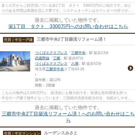
多くの方からご好評頂いている栄1丁目 タクト 3300万円のご紹介です。ゆと
りのある空間は新婚生活に大事です。システムキッチンはカウンターの作りが統
一されているため、調理がしや...
過去に掲載していた物件です。
栄1丁目 タクト 3300万円へのお問い合わせはこちら
三郷市中央2丁目築浅リフォーム済！
売買｜中古一戸建
つくばエクスプレス
「
三郷中央
」駅 徒歩13分
武蔵野線
「
三郷
」駅 徒歩47分
つくばエクスプレス
「
八潮
」駅 徒歩52分
埼玉県
三郷市
中央
２丁目43-16
-
築年数：築12年
階数：2階建
こちらの物件は3,300万円と、経済的にも魅力的です。快適な室内環境を持つ、
中古の一戸建て物件となっています。三面鏡付洗面化粧台付き、化粧がしやすく
見やすいので女性の方はいかが...
過去に掲載していた物件です。
三郷市中央2丁目築浅リフォーム済！へのお問い合わせはこち
ら
ルーデンスみさと
売買｜中古マンション