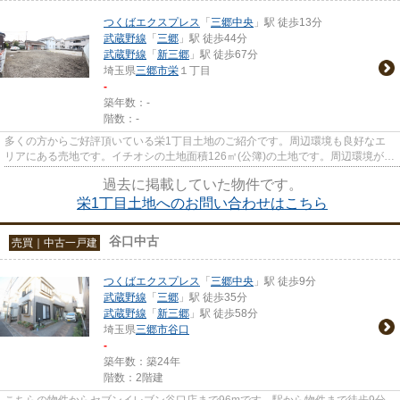
つくばエクスプレス
「
三郷中央
」駅 徒歩13分
武蔵野線
「
三郷
」駅 徒歩44分
武蔵野線
「
新三郷
」駅 徒歩67分
埼玉県
三郷市
栄
１丁目
-
築年数：-
階数：-
多くの方からご好評頂いている栄1丁目土地のご紹介です。周辺環境も良好なエ
リアにある売地です。イチオシの土地面積126㎡(公簿)の土地です。周辺環境が充
実している在宅用地です。大...
過去に掲載していた物件です。
栄1丁目土地へのお問い合わせはこちら
谷口中古
売買｜中古一戸建
つくばエクスプレス
「
三郷中央
」駅 徒歩9分
武蔵野線
「
三郷
」駅 徒歩35分
武蔵野線
「
新三郷
」駅 徒歩58分
埼玉県
三郷市
谷口
-
築年数：築24年
階数：2階建
こちらの物件からセブンイレブン谷口店まで96mです。駅から物件まで徒歩9分