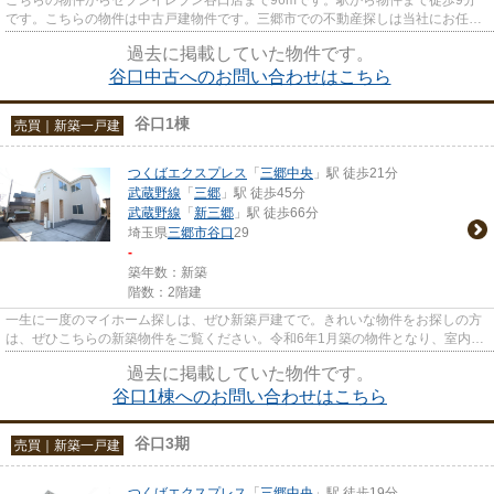
です。こちらの物件は中古戸建物件です。三郷市での不動産探しは当社にお任せ
ください。地域に密着した当社...
過去に掲載していた物件です。
谷口中古へのお問い合わせはこちら
谷口1棟
売買｜新築一戸建
つくばエクスプレス
「
三郷中央
」駅 徒歩21分
武蔵野線
「
三郷
」駅 徒歩45分
武蔵野線
「
新三郷
」駅 徒歩66分
埼玉県
三郷市
谷口
29
-
築年数：新築
階数：2階建
一生に一度のマイホーム探しは、ぜひ新築戸建てで。きれいな物件をお探しの方
は、ぜひこちらの新築物件をご覧ください。令和6年1月築の物件となり、室内も
綺麗です。交通の利便性を考...
過去に掲載していた物件です。
谷口1棟へのお問い合わせはこちら
谷口3期
売買｜新築一戸建
つくばエクスプレス
「
三郷中央
」駅 徒歩19分