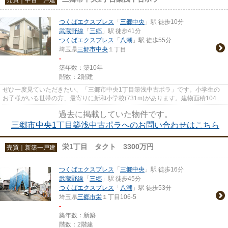
つくばエクスプレス
「
三郷中央
」駅 徒歩10分
武蔵野線
「
三郷
」駅 徒歩41分
つくばエクスプレス
「
八潮
」駅 徒歩55分
埼玉県
三郷市
中央
１丁目
-
築年数：築10年
階数：2階建
ぜひ一度見ていただきたい、「三郷市中央1丁目築浅中古ポラ」です。小学生の
お子様がいる世帯の方、最寄りに新和小学校(731m)があります。建物面積104.33
㎡の物件はいかがですか。三郷...
過去に掲載していた物件です。
三郷市中央1丁目築浅中古ポラへのお問い合わせはこちら
栄1丁目 タクト 3300万円
売買｜新築一戸建
つくばエクスプレス
「
三郷中央
」駅 徒歩16分
武蔵野線
「
三郷
」駅 徒歩45分
つくばエクスプレス
「
八潮
」駅 徒歩53分
埼玉県
三郷市
栄
１丁目106-5
-
築年数：新築
階数：2階建