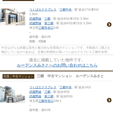
つくばエクスプレス
「
三郷中央
」駅 徒歩17分車5分
1.5km
武蔵野線
「
三郷
」駅 徒歩40分車10分 3.3km
武蔵野線
「
新三郷
」駅 徒歩63分車15分 5.2km
埼玉県
三郷市
谷口
248
-
築年数：築41年
階数：4階建
中古ながらも綺麗な室内と魅力的な住環境のマンションです。不動産のご購入を
検討しているのであれば、交通の利便性が高いつくばエクスプレス三郷中央周辺
でお求めになってはいかがで...
過去に掲載していた物件です。
ルーデンスみさとへのお問い合わせはこちら
三郷 中古マンション ルーデンスみさと
売買｜中古マンション
つくばエクスプレス
「
三郷中央
」駅 徒歩14分
武蔵野線
「
三郷
」駅 徒歩40分
武蔵野線
「
新三郷
」駅 徒歩63分
埼玉県
三郷市
谷口
248-1
-
築年数：築41年