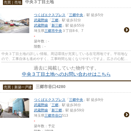
中央３丁目土地
売買｜売地
つくばエクスプレス
「
三郷中央
」駅 徒歩5分
武蔵野線
「
三郷
」駅 徒歩32分
武蔵野線
「
新三郷
」駅 徒歩55分
埼玉県
三郷市
中央
３丁目8-6、7
-
築年数：-
階数：-
中央３丁目土地の詳しい情報。周辺環境が充実している在宅用地です。平坦地な
ので、工事自体も進めやすく、工事時間も短くなりやすいですよ。広さの心配が
いらない土地面積119㎡(公簿)...
過去に掲載していた物件です。
中央３丁目土地へのお問い合わせはこちら
三郷市谷口4280
売買｜新築一戸建
つくばエクスプレス
「
三郷中央
」駅 徒歩9分
武蔵野線
「
三郷
」駅 徒歩36分
武蔵野線
「
新三郷
」駅 徒歩59分
埼玉県
三郷市
谷口
513
-
築年数：予定