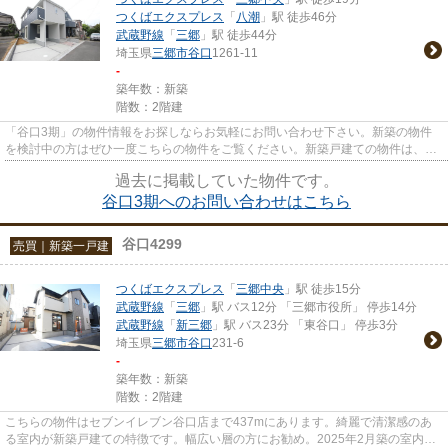
つくばエクスプレス
「
八潮
」駅 徒歩46分
武蔵野線
「
三郷
」駅 徒歩44分
埼玉県
三郷市
谷口
1261-11
-
築年数：新築
階数：2階建
「谷口3期」の物件情報をお探しならお気軽にお問い合わせ下さい。新築の物件
を検討中の方はぜひ一度こちらの物件をご覧ください。新築戸建ての物件は、室
内のレイアウトも自分好みに変...
過去に掲載していた物件です。
谷口3期へのお問い合わせはこちら
谷口4299
売買｜新築一戸建
つくばエクスプレス
「
三郷中央
」駅 徒歩15分
武蔵野線
「
三郷
」駅 バス12分 「三郷市役所」 停歩14分
武蔵野線
「
新三郷
」駅 バス23分 「東谷口」 停歩3分
埼玉県
三郷市
谷口
231-6
-
築年数：新築
階数：2階建
こちらの物件はセブンイレブン谷口店まで437mにあります。綺麗で清潔感のあ
る室内が新築戸建ての特徴です。幅広い層の方にお勧め。2025年2月築の室内も