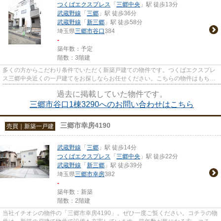
つくばエクスプレス
「
三郷中央
」駅 徒歩13分
武蔵野線
「
三郷
」駅 徒歩36分
武蔵野線
「
新三郷
」駅 徒歩58分
埼玉県
三郷市
谷口
384
-
築年数：予定
階数：3階建
多くの方からこだわり条件でいただく新築戸建ての物件です。つくばエクスプレ
ス三郷中央近くの一戸建てをお探しならお任せください。こちらの物件はもちろ
ん、当社ではほかにも様々な...
過去に掲載していた物件です。
三郷市谷口1棟3290へのお問い合わせはこちら
三郷市幸房4190
売買｜新築一戸建
武蔵野線
「
三郷
」駅 徒歩14分
つくばエクスプレス
「
三郷中央
」駅 徒歩22分
武蔵野線
「
新三郷
」駅 徒歩39分
埼玉県
三郷市
幸房
382
-
築年数：新築
階数：2階建
当社イチオシの物件の「三郷市幸房4190」。ぜひ一度ご覧ください。コチラの物