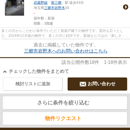
武蔵野線
「
新三郷
」駅 徒歩43分
埼玉県
三郷市
岩野木
34
-
築年数：新築
階数：3階建
多くの方からこだわり条件でいただく新築戸建ての物件です。室内も広々とし
た、2024年12月築の物件で、多くの方に好評です。新築ならではの「新しさ」が
とても魅力です。一戸建て物件...
過去に掲載していた物件です。
三郷市岩野木へのお問い合わせはこちら
該当公開件数
18
件
1-18
件表示
チェックした物件をまとめて
検討リストに追加
お問い合わせ
さらに条件を絞り込む
物件リクエスト