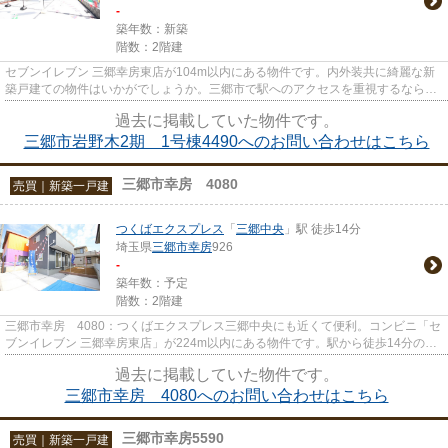
-
築年数：新築
階数：2階建
セブンイレブン 三郷幸房東店が104m以内にある物件です。内外装共に綺麗な新
築戸建ての物件はいかがでしょうか。三郷市で駅へのアクセスを重視するなら、
つくばエクスプレス三郷中央周...
過去に掲載していた物件です。
三郷市岩野木2期 1号棟4490へのお問い合わせはこちら
三郷市幸房 4080
売買｜新築一戸建
つくばエクスプレス
「
三郷中央
」駅 徒歩14分
埼玉県
三郷市
幸房
926
-
築年数：予定
階数：2階建
三郷市幸房 4080：つくばエクスプレス三郷中央にも近くて便利。コンビニ「セ
ブンイレブン 三郷幸房東店」が224m以内にある物件です。駅から徒歩14分の物
件はいかがですか。新築戸建て...
過去に掲載していた物件です。
三郷市幸房 4080へのお問い合わせはこちら
三郷市幸房5590
売買｜新築一戸建