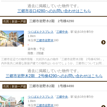
新築の戸建てはいかがでしょう...
過去に掲載していた物件です。
三郷市谷口4280へのお問い合わせはこちら
三郷市岩野木2期 2号棟4290
売買｜新築一戸建
つくばエクスプレス
「
三郷中央
」駅 徒歩16分車5分
1.8km
埼玉県
三郷市
岩野木
180
-
築年数：予定
階数：2階建
三郷市近辺での物件情報：大好評のあの物件「三郷市岩野木2期 2号棟4290」。
内外装共に綺麗な新築戸建ての物件はいかがでしょうか。三郷市についてお問い
合わせいただければ、地域情...
過去に掲載していた物件です。
三郷市岩野木2期 2号棟4290へのお問い合わせはこちら
三郷市岩野木2期 1号棟4490
売買｜新築一戸建
つくばエクスプレス
「
三郷中央
」駅 徒歩16分車5分
1.8km
埼玉県
三郷市
岩野木
180