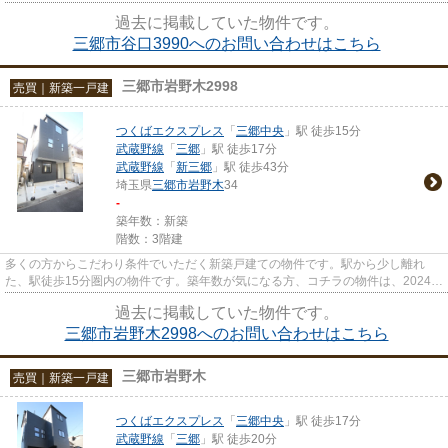
件です。お客様によって希望条...
過去に掲載していた物件です。
三郷市谷口3990へのお問い合わせはこちら
三郷市岩野木2998
売買｜新築一戸建
つくばエクスプレス
「
三郷中央
」駅 徒歩15分
武蔵野線
「
三郷
」駅 徒歩17分
武蔵野線
「
新三郷
」駅 徒歩43分
埼玉県
三郷市
岩野木
34
-
築年数：新築
階数：3階建
多くの方からこだわり条件でいただく新築戸建ての物件です。駅から少し離れ
た、駅徒歩15分圏内の物件です。築年数が気になる方、コチラの物件は、2024年
1月築となります。新築にこだわ...
過去に掲載していた物件です。
三郷市岩野木2998へのお問い合わせはこちら
三郷市岩野木
売買｜新築一戸建
つくばエクスプレス
「
三郷中央
」駅 徒歩17分
武蔵野線
「
三郷
」駅 徒歩20分