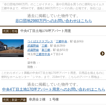
「谷口団地2980万円」のここがイチオシ。薬や日用品を買うのに便利なセイムス
三郷中央まで、455mです。価格2,980万円でニーズの高い土地です。当社には不
動産のプロフェッショナルが揃...
過去に掲載していた物件です。
谷口団地2980万円へのお問い合わせはこちら
中央4丁目土地170坪アパート用意
売買｜売地
つくばエクスプレス
「
三郷中央
」駅 徒歩9分
武蔵野線
「
三郷
」駅 徒歩28分
武蔵野線
「
新三郷
」駅 徒歩51分
埼玉県
三郷市
中央
４丁目2-4
-
築年数：-
階数：-
こだわりポイント満載の中央4丁目土地170坪アパート用意。日用品を揃えるのに
便利なホームセンター「シマホ」まで、218mです。こちらのアパート用地は、
周辺環境も好条件でニーズも高...
過去に掲載していた物件です。
中央4丁目土地170坪アパート用意へのお問い合わせはこちら
幸房全２棟 １号棟
売買｜新築一戸建