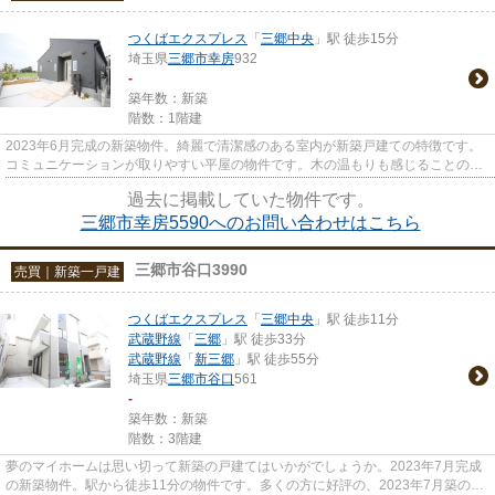
つくばエクスプレス
「
三郷中央
」駅 徒歩15分
埼玉県
三郷市
幸房
932
-
築年数：新築
階数：1階建
2023年6月完成の新築物件。綺麗で清潔感のある室内が新築戸建ての特徴です。
コミュニケーションが取りやすい平屋の物件です。木の温もりも感じることので
きる、2023年6月築の物件とな...
過去に掲載していた物件です。
三郷市幸房5590へのお問い合わせはこちら
三郷市谷口3990
売買｜新築一戸建
つくばエクスプレス
「
三郷中央
」駅 徒歩11分
武蔵野線
「
三郷
」駅 徒歩33分
武蔵野線
「
新三郷
」駅 徒歩55分
埼玉県
三郷市
谷口
561
-
築年数：新築
階数：3階建
夢のマイホームは思い切って新築の戸建てはいかがでしょうか。2023年7月完成
の新築物件。駅から徒歩11分の物件です。多くの方に好評の、2023年7月築の物