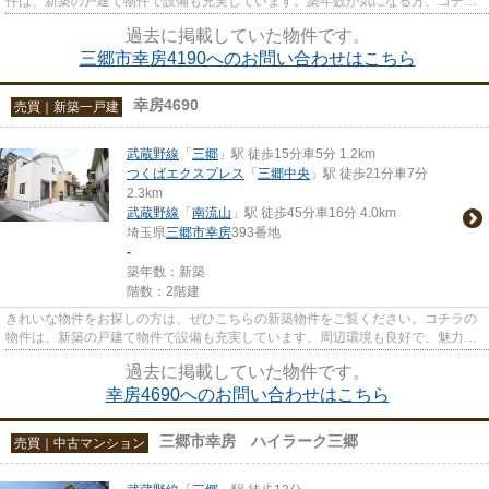
件は、新築の戸建て物件で設備も充実しています。築年数が気になる方、コチラ
の物件は、2022年6月築となり...
過去に掲載していた物件です。
三郷市幸房4190へのお問い合わせはこちら
幸房4690
売買｜新築一戸建
武蔵野線
「
三郷
」駅 徒歩15分車5分 1.2km
つくばエクスプレス
「
三郷中央
」駅 徒歩21分車7分
2.3km
武蔵野線
「
南流山
」駅 徒歩45分車16分 4.0km
埼玉県
三郷市
幸房
393番地
-
築年数：新築
階数：2階建
きれいな物件をお探しの方は、ぜひこちらの新築物件をご覧ください。コチラの
物件は、新築の戸建て物件で設備も充実しています。周辺環境も良好で、魅力的
な住環境のある、2022年7月築...
過去に掲載していた物件です。
幸房4690へのお問い合わせはこちら
三郷市幸房 ハイラーク三郷
売買｜中古マンション