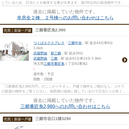
しているため、日当たりを確保する事が出来ます。築2年以内の築浅物件です。
夢のマイホームは思い切って新...
過去に掲載していた物件です。
幸房全２棟 ２号棟へのお問い合わせはこちら
三郷番匠免2,980
売買｜新築一戸建
つくばエクスプレス
「
三郷中央
」駅 徒歩44分車8分
3.4km
武蔵野線
「
新三郷
」駅 徒歩59分
武蔵野線
「
三郷
」駅 徒歩61分車14分 5.3km
埼玉県
三郷市
番匠免
１丁目92番地1
-
築年数：予定
階数：2階建
「三郷番匠免2,980万円」のここがイチオシ。戸建て物件をご検討なら、コチラ
の新築の物件をご覧ください。南西側の道路に接しているので日当たりが良く快
適です。不動産を求める上で、...
過去に掲載していた物件です。
三郷番匠免2,980へのお問い合わせはこちら
三郷市谷口1棟3290
売買｜新築一戸建