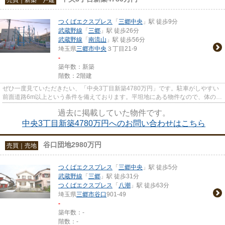
つくばエクスプレス
「
三郷中央
」駅 徒歩9分
武蔵野線
「
三郷
」駅 徒歩26分
武蔵野線
「
南流山
」駅 徒歩56分
埼玉県
三郷市
中央
３丁目21-9
-
築年数：新築
階数：2階建
ぜひ一度見ていただきたい、「中央3丁目新築4780万円」です。駐車がしやすい
前面道路6m以上という条件を備えております。平坦地にある物件なので、体の弱
い方にも安心でおすすめの物件...
過去に掲載していた物件です。
中央3丁目新築4780万円へのお問い合わせはこちら
谷口団地2980万円
売買｜売地
つくばエクスプレス
「
三郷中央
」駅 徒歩5分
武蔵野線
「
三郷
」駅 徒歩31分
つくばエクスプレス
「
八潮
」駅 徒歩63分
埼玉県
三郷市
谷口
901-49
-
築年数：-
階数：-