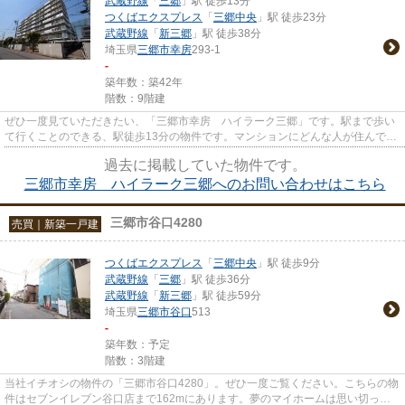
武蔵野線
「
三郷
」駅 徒歩13分
つくばエクスプレス
「
三郷中央
」駅 徒歩23分
武蔵野線
「
新三郷
」駅 徒歩38分
埼玉県
三郷市
幸房
293-1
-
築年数：築42年
階数：9階建
ぜひ一度見ていただきたい、「三郷市幸房 ハイラーク三郷」です。駅まで歩い
て行くことのできる、駅徒歩13分の物件です。マンションにどんな人が住んでい
るのかも中古マンションなら...
過去に掲載していた物件です。
三郷市幸房 ハイラーク三郷へのお問い合わせはこちら
三郷市谷口4280
売買｜新築一戸建
つくばエクスプレス
「
三郷中央
」駅 徒歩9分
武蔵野線
「
三郷
」駅 徒歩36分
武蔵野線
「
新三郷
」駅 徒歩59分
埼玉県
三郷市
谷口
513
-
築年数：予定
階数：3階建
当社イチオシの物件の「三郷市谷口4280」。ぜひ一度ご覧ください。こちらの物
件はセブンイレブン谷口店まで162mにあります。夢のマイホームは思い切って