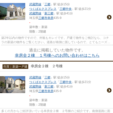
武蔵野線
「
三郷
」駅 徒歩15分
つくばエクスプレス
「
三郷中央
」駅 徒歩21分
武蔵野線
「
新三郷
」駅 徒歩41分
埼玉県
三郷市
幸房
435-9
-
築年数：新築
階数：2階建
築2年以内の物件ですので、外観もキレイです。戸建て物件をご検討なら、コチ
ラの新築の物件をご覧ください。道路が南側に面しているので、とてもニーズが
高いです。不動産の購入は人生...
過去に掲載していた物件です。
幸房全２棟 １号棟へのお問い合わせはこちら
幸房全２棟 ２号棟
売買｜新築一戸建
武蔵野線
「
三郷
」駅 徒歩15分
つくばエクスプレス
「
三郷中央
」駅 徒歩21分
武蔵野線
「
新三郷
」駅 徒歩41分
埼玉県
三郷市
幸房
435-9
-
築年数：新築
階数：2階建
多くの方からご好評頂いている幸房全２棟 ２号棟のご紹介です。南側道路に面