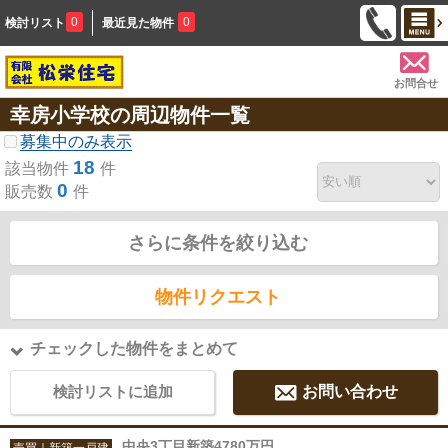
0
0
検討リスト
最近見た物件
お問合せ
幸房小学校の周辺物件一覧
募集中のみ表示
18
該当物件
件
0
販売数
件
さらに条件を絞り込む
物件リクエスト
チェックした物件をまとめて
検討リストに追加
お問い合わせ
中央3丁目新築4780万円
売買｜新築一戸建