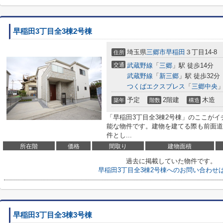
早稲田3丁目全3棟2号棟
埼玉県
三郷市
早稲田
３丁目14-8
住所
交通
武蔵野線
「
三郷
」駅 徒歩14分
武蔵野線
「
新三郷
」駅 徒歩32分
つくばエクスプレス
「
三郷中央
」
予定
2階建
木造
築年
階数
構造
「早稲田3丁目全3棟2号棟」のここがイ
能な物件です。建物を建てる際も前面道
件とし...
所在階
価格
間取り
建物面積
過去に掲載していた物件です。
早稲田3丁目全3棟2号棟へのお問い合わせ
早稲田3丁目全3棟3号棟