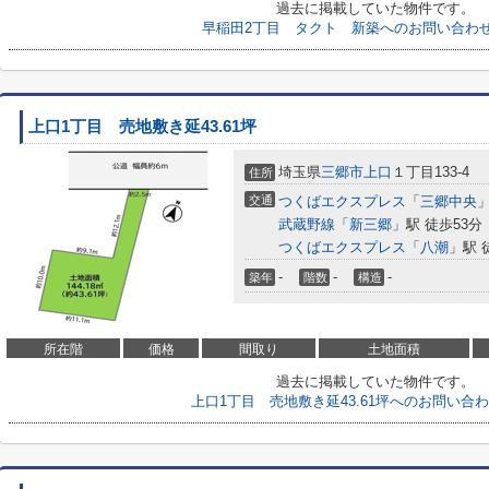
過去に掲載していた物件です。
早稲田2丁目 タクト 新築へのお問い合わ
上口1丁目 売地敷き延43.61坪
埼玉県
三郷市
上口
１丁目133-4
住所
交通
つくばエクスプレス
「
三郷中央
」
武蔵野線
「
新三郷
」駅 徒歩53分
つくばエクスプレス
「
八潮
」駅 
-
-
-
築年
階数
構造
所在階
価格
間取り
土地面積
過去に掲載していた物件です。
上口1丁目 売地敷き延43.61坪へのお問い合