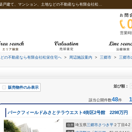
ドンキホーテ周辺の物件一覧｜三郷市の新築戸建て、マンション、土地などの不動産なら有限会社松栄住宅へ
営業時間
などの不動産なら有限会社松栄住宅へ
>
周辺施設案内
>
三郷市
>
三郷市
並び順：
販売物件のみ表示
48
1-
該当公開件数
件
パークフィールドみさとテラウエスト4街区2号館 2298万円
埼玉県
三郷市
さつき平
２丁目4-2
住所