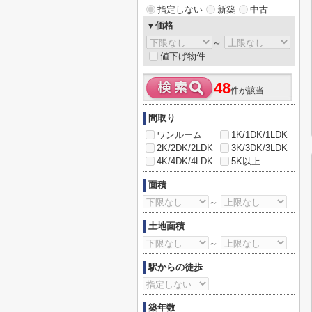
指定しない
新築
中古
▼価格
～
値下げ物件
48
件が該当
間取り
ワンルーム
1K/1DK/1LDK
2K/2DK/2LDK
3K/3DK/3LDK
4K/4DK/4LDK
5K以上
面積
～
土地面積
～
駅からの徒歩
築年数