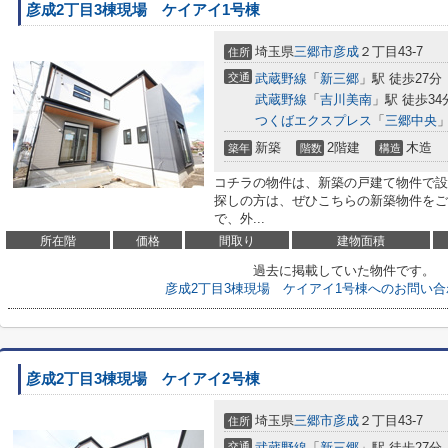
彦成2丁目3棟現場 ケイアイ1号棟
埼玉県
三郷市
彦成
２丁目43-7
住所
交通
武蔵野線
「
新三郷
」駅 徒歩27分
武蔵野線
「
吉川美南
」駅 徒歩34
つくばエクスプレス
「
三郷中央
」
新築
2階建
木造
築年
階数
構造
コチラの物件は、新築の戸建て物件で設
探しの方は、ぜひこちらの新築物件をご
で、外...
所在階
価格
間取り
建物面積
過去に掲載していた物件です。
彦成2丁目3棟現場 ケイアイ1号棟へのお問い
彦成2丁目3棟現場 ケイアイ2号棟
埼玉県
三郷市
彦成
２丁目43-7
住所
交通
武蔵野線
「
新三郷
」駅 徒歩27分