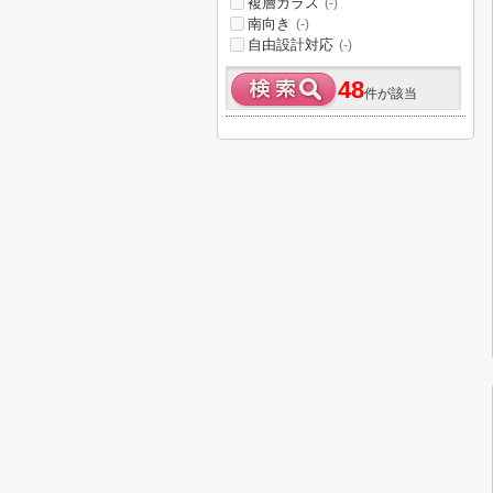
複層ガラス
(-)
南向き
(-)
自由設計対応
(-)
48
件が該当