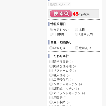
48
件が該当
情報公開日
指定しない
本日
3日以内
1週間以内
画像・動画あり
画像あり
動画あり
こだわり条件
陽当り良好
(-)
閑静な住宅地
(-)
リフォーム済
(-)
輸入住宅
(-)
二世帯住宅
(-)
システムキッチン
(-)
対面式キッチン
(-)
アイランドキッチン
(-)
床暖房
(-)
床下収納
(-)