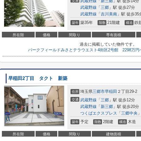
交通
武蔵野線
「
新三郷
」駅 徒歩14分
武蔵野線
「
三郷
」駅 徒歩27分
武蔵野線
「
吉川美南
」駅 徒歩35
築35年
21階建
鉄
築年
階数
構造
所在階
価格
間取り
専有面積
過去に掲載していた物件です。
パークフィールドみさとテラウエスト4街区2号館 2298万
早稲田2丁目 タクト 新築
埼玉県
三郷市
早稲田
２丁目29-2
住所
交通
武蔵野線
「
三郷
」駅 徒歩12分
武蔵野線
「
新三郷
」駅 徒歩20分
つくばエクスプレス
「
三郷中央
」
予定
2階建
木造
築年
階数
構造
所在階
価格
間取り
建物面積