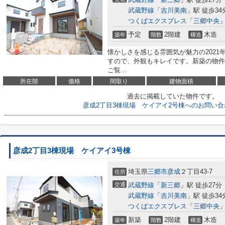
武蔵野線
「
吉川美南
」駅 徒歩34
つくばエクスプレス
「
三郷中央
」
予定
2階建
木造
築年
階数
構造
懐かしさを感じる雰囲気が魅力の2021
すので、外観もキレイです。新築の物件
ご覧...
所在階
価格
間取り
建物面積
過去に掲載していた物件です。
彦成2丁目3棟現場 ケイアイ2号棟へのお問い
彦成2丁目3棟現場 ケイアイ3号棟
埼玉県
三郷市
彦成
２丁目43-7
住所
交通
武蔵野線
「
新三郷
」駅 徒歩27分
武蔵野線
「
吉川美南
」駅 徒歩34
つくばエクスプレス
「
三郷中央
」
新築
2階建
木造
築年
階数
構造