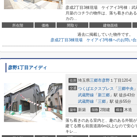
彦成2丁目3棟現場 ケイアイ3号棟：武
月築のコチラの物件は、落ち着きのある
カの...
所在階
価格
間取り
建物面積
過去に掲載していた物件です。
彦成2丁目3棟現場 ケイアイ3号棟へのお問い
彦野1丁目アイディ
埼玉県
三郷市
彦野
１丁目120-6
住所
交通
つくばエクスプレス
「
三郷中央
」
武蔵野線
「
新三郷
」駅 徒歩43分
武蔵野線
「
三郷
」駅 徒歩55分
新築
2階建
木造
築年
階数
構造
落ち着きのある室内と、趣のある外観が魅
建てる際も前面道路6m以上なので安心
キレ...