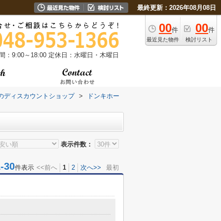
最終更新：2026年08月08日
00
00
件
件
最近見た物件
検討リスト
：9:00～18:00
定休日：水曜日・木曜日
のディスカウントショップ
>
ドンキホー
表示件数：
30
件表示
<<前へ
1
2
次へ>>
最初