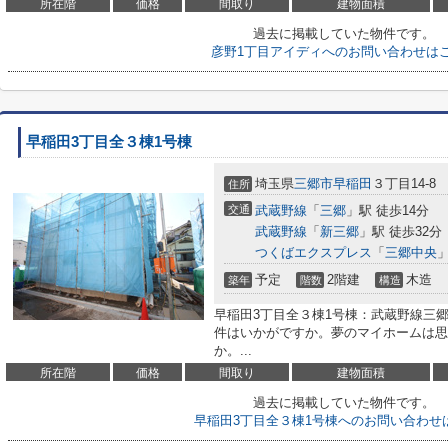
所在階
価格
間取り
建物面積
過去に掲載していた物件です。
彦野1丁目アイディへのお問い合わせは
早稲田3丁目全３棟1号棟
埼玉県
三郷市
早稲田
３丁目14-8
住所
交通
武蔵野線
「
三郷
」駅 徒歩14分
武蔵野線
「
新三郷
」駅 徒歩32分
つくばエクスプレス
「
三郷中央
」
予定
2階建
木造
築年
階数
構造
早稲田3丁目全３棟1号棟：武蔵野線三
件はいかがですか。夢のマイホームは思
か。...
所在階
価格
間取り
建物面積
過去に掲載していた物件です。
早稲田3丁目全３棟1号棟へのお問い合わせ