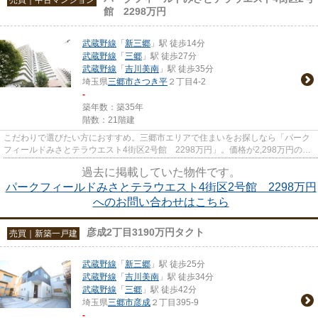
館 2298万円
武蔵野線
「
新三郷
」駅 徒歩14分
武蔵野線
「
三郷
」駅 徒歩27分
武蔵野線
「
吉川美南
」駅 徒歩35分
埼玉県
三郷市
さつき平
２丁目4-2
-
築年数：築35年
階数：21階建
こだわりで選びたい方におすすめ。三郷市エリアで住まいをお探しなら「パーク
フィールドみさとテラウエスト4街区2号館 2298万円」。価格が2,298万円の物
件です。専有面積が82.28㎡で...
過去に掲載していた物件です。
パークフィールドみさとテラウエスト4街区2号館 2298万円
へのお問い合わせはこちら
彦成2丁目3190万円タクト
売買｜新築一戸建
武蔵野線
「
新三郷
」駅 徒歩25分
武蔵野線
「
吉川美南
」駅 徒歩34分
武蔵野線
「
三郷
」駅 徒歩42分
埼玉県
三郷市
彦成
２丁目395-9
-