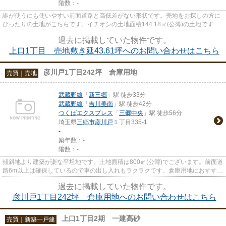
階数：-
誰が使うにも使いやすい前面道路と高低差がない形状です。売地をお探しの方に
ぴったりの土地がこちらです。イチオシの土地面積144.18㎡(公簿)の土地です。
購入価格1,080万円と好条件で...
過去に掲載していた物件です。
上口1丁目 売地敷き延43.61坪へのお問い合わせはこちら
彦川戸1丁目242坪 倉庫用地
売買｜売地
武蔵野線
「
新三郷
」駅 徒歩33分
武蔵野線
「
吉川美南
」駅 徒歩42分
つくばエクスプレス
「
三郷中央
」駅 徒歩56分
埼玉県
三郷市
彦川戸
１丁目335-1
-
築年数：-
階数：-
傾斜地より建築が楽な平坦地です。土地面積は800㎡(公簿)でございます。前面道
路6m以上は確保しているので車の出し入れもラクラクです。倉庫用地におすすめ
なおすすめの立地です。ぜひ...
過去に掲載していた物件です。
彦川戸1丁目242坪 倉庫用地へのお問い合わせはこちら
上口1丁目2期 一建高砂
売買｜新築一戸建