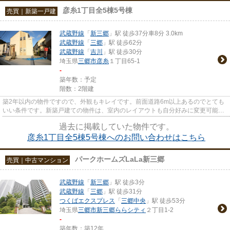
彦糸1丁目全5棟5号棟
売買｜新築一戸建
武蔵野線
「
新三郷
」駅 徒歩37分車8分 3.0km
武蔵野線
「
三郷
」駅 徒歩62分
武蔵野線
「
吉川
」駅 徒歩30分
埼玉県
三郷市
彦糸
１丁目65-1
-
築年数：予定
階数：2階建
築2年以内の物件ですので、外観もキレイです。前面道路6m以上あるのでとても
いい条件です。新築戸建ての物件は、室内のレイアウトも自分好みに変更可能で
す。不動産について何かお困り...
過去に掲載していた物件です。
彦糸1丁目全5棟5号棟へのお問い合わせはこちら
パークホームズLaLa新三郷
売買｜中古マンション
武蔵野線
「
新三郷
」駅 徒歩3分
武蔵野線
「
三郷
」駅 徒歩31分
つくばエクスプレス
「
三郷中央
」駅 徒歩53分
埼玉県
三郷市
新三郷ららシティ
２丁目1-2
-
築年数：築12年