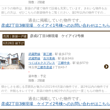
階数：2階建
コチラの物件は、新築の戸建て物件で設備も充実しています。きれいな物件をお
探しの方は、ぜひこちらの新築物件をご覧ください。築2年以内の物件ですの
で、外観もキレイです。令和3年4...
過去に掲載していた物件です。
彦成2丁目3棟現場 ケイアイ1号棟へのお問い合わせはこちら
彦成2丁目3棟現場 ケイアイ2号棟
売買｜新築一戸建
6月28日 値下げ
武蔵野線
「
新三郷
」駅 徒歩27分
武蔵野線
「
吉川美南
」駅 徒歩34分
つくばエクスプレス
「
三郷中央
」駅 徒歩57分
埼玉県
三郷市
彦成
２丁目43-7
-
築年数：予定
階数：2階建
懐かしさを感じる雰囲気が魅力の2021年4月築の物件です。築2年以内の物件です
ので、外観もキレイです。新築の物件を検討中の方はぜひ一度こちらの物件をご
覧ください。譲れない条件と...
過去に掲載していた物件です。
彦成2丁目3棟現場 ケイアイ2号棟へのお問い合わせはこちら