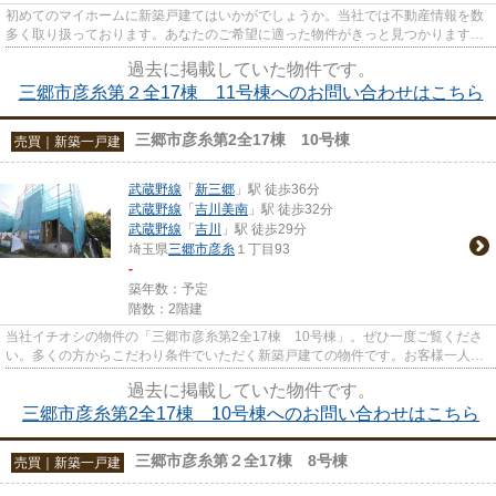
初めてのマイホームに新築戸建てはいかがでしょうか。当社では不動産情報を数
多く取り扱っております。あなたのご希望に適った物件がきっと見つかります。
ぜひ当社の利用をご検討くだ...
過去に掲載していた物件です。
三郷市彦糸第２全17棟 11号棟へのお問い合わせはこちら
三郷市彦糸第2全17棟 10号棟
売買｜新築一戸建
武蔵野線
「
新三郷
」駅 徒歩36分
武蔵野線
「
吉川美南
」駅 徒歩32分
武蔵野線
「
吉川
」駅 徒歩29分
埼玉県
三郷市
彦糸
１丁目93
-
築年数：予定
階数：2階建
当社イチオシの物件の「三郷市彦糸第2全17棟 10号棟」。ぜひ一度ご覧くださ
い。多くの方からこだわり条件でいただく新築戸建ての物件です。お客様一人一
人、求める条件というのは異な...
過去に掲載していた物件です。
三郷市彦糸第2全17棟 10号棟へのお問い合わせはこちら
三郷市彦糸第２全17棟 8号棟
売買｜新築一戸建