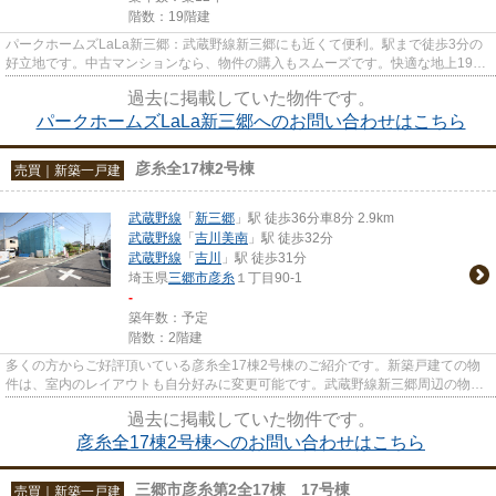
階数：19階建
パークホームズLaLa新三郷：武蔵野線新三郷にも近くて便利。駅まで徒歩3分の
好立地です。中古マンションなら、物件の購入もスムーズです。快適な地上19階
建ての物件。三郷市の不動産情...
過去に掲載していた物件です。
パークホームズLaLa新三郷へのお問い合わせはこちら
彦糸全17棟2号棟
売買｜新築一戸建
武蔵野線
「
新三郷
」駅 徒歩36分車8分 2.9km
武蔵野線
「
吉川美南
」駅 徒歩32分
武蔵野線
「
吉川
」駅 徒歩31分
埼玉県
三郷市
彦糸
１丁目90-1
-
築年数：予定
階数：2階建
多くの方からご好評頂いている彦糸全17棟2号棟のご紹介です。新築戸建ての物
件は、室内のレイアウトも自分好みに変更可能です。武蔵野線新三郷周辺の物件
情報は、当社でお探しいただけ...
過去に掲載していた物件です。
彦糸全17棟2号棟へのお問い合わせはこちら
三郷市彦糸第2全17棟 17号棟
売買｜新築一戸建