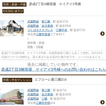
彦成2丁目3棟現場 ケイアイ3号棟
売買｜新築一戸建
6月28日 値下げ
武蔵野線
「
新三郷
」駅 徒歩27分
武蔵野線
「
吉川美南
」駅 徒歩34分
つくばエクスプレス
「
三郷中央
」駅 徒歩57分
埼玉県
三郷市
彦成
２丁目43-7
-
築年数：新築
階数：2階建
彦成2丁目3棟現場 ケイアイ3号棟：武蔵野線新三郷にも近くて便利。2021年4
月築のコチラの物件は、落ち着きのある室内が魅力的です。ニーズのあるピカピ
カの新築物件となっています。...
過去に掲載していた物件です。
彦成2丁目3棟現場 ケイアイ3号棟へのお問い合わせはこちら
エフローレ新三郷216
売買｜中古マンション
武蔵野線
「
新三郷
」駅 徒歩7分
武蔵野線
「
吉川美南
」駅 徒歩16分
武蔵野線
「
三郷
」駅 徒歩37分
埼玉県
三郷市
半田
418