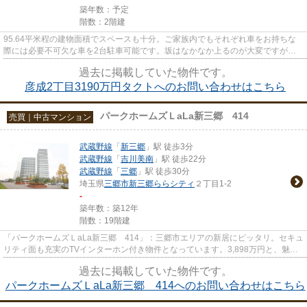
築年数：予定
階数：2階建
95.64平米程の建物面積でスペースも十分。ご家族内でもそれぞれ車をお持ちな
際には必要不可欠な車を2台駐車可能です。坂はなかなか上るのが大変ですが平
坦地なら楽ですよね。価格が3,1...
過去に掲載していた物件です。
彦成2丁目3190万円タクトへのお問い合わせはこちら
パークホームズＬaLa新三郷 414
売買｜中古マンション
武蔵野線
「
新三郷
」駅 徒歩3分
武蔵野線
「
吉川美南
」駅 徒歩22分
武蔵野線
「
三郷
」駅 徒歩30分
埼玉県
三郷市
新三郷ららシティ
２丁目1-2
-
築年数：築12年
階数：19階建
「パークホームズＬaLa新三郷 414」：三郷市エリアの新居にピッタリ。セキュ
リティ面も充実のTVインターホン付き物件となっています。3,898万円と、魅力
的な価格の物件で新生活を始め...
過去に掲載していた物件です。
パークホームズＬaLa新三郷 414へのお問い合わせはこちら