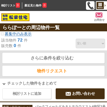
0
0
検討リスト
最近見た物件
お問合せ
ららぽーとの周辺物件一覧
募集中のみ表示
72
該当物件
件
0
販売数
件
さらに条件を絞り込む
物件リクエスト
チェックした物件をまとめて
検討リストに追加
お問い合わせ
パークフィールドみさとテラウエスト4街区2号
売買｜中古マンション