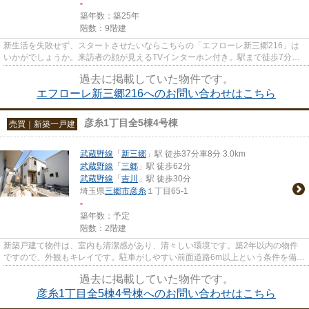
-
築年数：築25年
階数：9階建
新生活を失敗せず、スタートさせたいならこちらの「エフローレ新三郷216」は
いかがでしょうか。来訪者の顔が見えるTVインターホン付き。駅まで徒歩7分の
物件です。前日の残り湯を使用...
過去に掲載していた物件です。
エフローレ新三郷216へのお問い合わせはこちら
彦糸1丁目全5棟4号棟
売買｜新築一戸建
武蔵野線
「
新三郷
」駅 徒歩37分車8分 3.0km
武蔵野線
「
三郷
」駅 徒歩62分
武蔵野線
「
吉川
」駅 徒歩30分
埼玉県
三郷市
彦糸
１丁目65-1
-
築年数：予定
階数：2階建
新築戸建て物件は、室内も清潔感があり、清々しい環境です。築2年以内の物件
ですので、外観もキレイです。駐車がしやすい前面道路6m以上という条件を備え
ております。三郷市にあるこち...
過去に掲載していた物件です。
彦糸1丁目全5棟4号棟へのお問い合わせはこちら