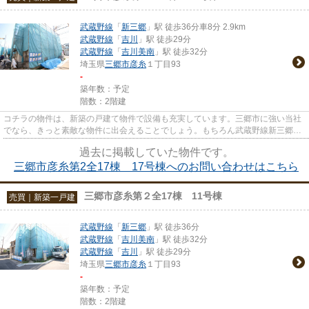
武蔵野線
「
新三郷
」駅 徒歩36分車8分 2.9km
武蔵野線
「
吉川
」駅 徒歩29分
武蔵野線
「
吉川美南
」駅 徒歩32分
埼玉県
三郷市
彦糸
１丁目93
-
築年数：予定
階数：2階建
コチラの物件は、新築の戸建て物件で設備も充実しています。三郷市に強い当社
でなら、きっと素敵な物件に出会えることでしょう。もちろん武蔵野線新三郷周
辺での物件探しもお任せくだ...
過去に掲載していた物件です。
三郷市彦糸第2全17棟 17号棟へのお問い合わせはこちら
三郷市彦糸第２全17棟 11号棟
売買｜新築一戸建
武蔵野線
「
新三郷
」駅 徒歩36分
武蔵野線
「
吉川美南
」駅 徒歩32分
武蔵野線
「
吉川
」駅 徒歩29分
埼玉県
三郷市
彦糸
１丁目93
-
築年数：予定
階数：2階建