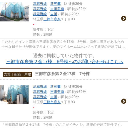
武蔵野線
「
新三郷
」駅 徒歩36分
武蔵野線
「
吉川美南
」駅 徒歩32分
武蔵野線
「
吉川
」駅 徒歩29分
埼玉県
三郷市
彦糸
１丁目93
-
築年数：予定
階数：2階建
こだわりポイント満載の三郷市彦糸第２全17棟 8号棟。南側に道路があるため
十分な日当たりが確保できます。夢のマイホームは思い切って新築の戸建てはい
かがでしょうか。外観もキレイ...
過去に掲載していた物件です。
三郷市彦糸第２全17棟 8号棟へのお問い合わせはこちら
三郷市彦糸第２全17棟 7号棟
売買｜新築一戸建
武蔵野線
「
新三郷
」駅 徒歩36分
武蔵野線
「
吉川美南
」駅 徒歩32分
武蔵野線
「
吉川
」駅 徒歩29分
埼玉県
三郷市
彦糸
１丁目93
-
築年数：予定
階数：2階建
「三郷市彦糸第２全17棟 7号棟」のここがイチオシ。新築の戸建て物件です。