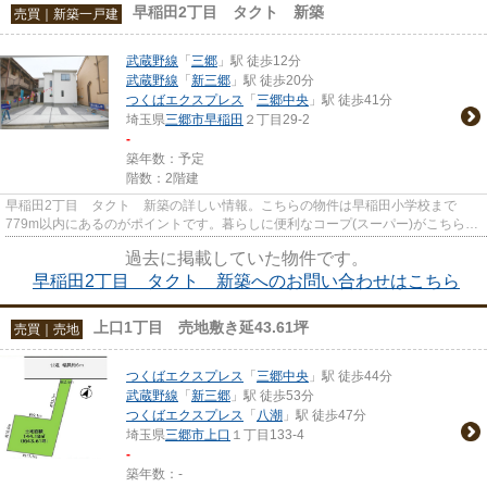
早稲田2丁目 タクト 新築
売買｜新築一戸建
武蔵野線
「
三郷
」駅 徒歩12分
武蔵野線
「
新三郷
」駅 徒歩20分
つくばエクスプレス
「
三郷中央
」駅 徒歩41分
埼玉県
三郷市
早稲田
２丁目29-2
-
築年数：予定
階数：2階建
早稲田2丁目 タクト 新築の詳しい情報。こちらの物件は早稲田小学校まで
779m以内にあるのがポイントです。暮らしに便利なコープ(スーパー)がこちらか
ら240mのところにあります。三郷...
過去に掲載していた物件です。
早稲田2丁目 タクト 新築へのお問い合わせはこちら
上口1丁目 売地敷き延43.61坪
売買｜売地
つくばエクスプレス
「
三郷中央
」駅 徒歩44分
武蔵野線
「
新三郷
」駅 徒歩53分
つくばエクスプレス
「
八潮
」駅 徒歩47分
埼玉県
三郷市
上口
１丁目133-4
-
築年数：-