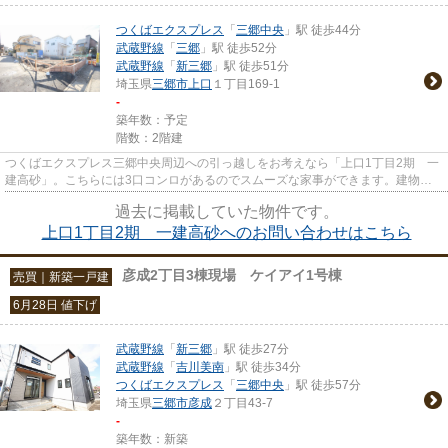
つくばエクスプレス
「
三郷中央
」駅 徒歩44分
武蔵野線
「
三郷
」駅 徒歩52分
武蔵野線
「
新三郷
」駅 徒歩51分
埼玉県
三郷市
上口
１丁目169-1
-
築年数：予定
階数：2階建
つくばエクスプレス三郷中央周辺への引っ越しをお考えなら「上口1丁目2期 一
建高砂」。こちらには3口コンロがあるのでスムーズな家事ができます。建物面
積が100.44㎡と十分な広さでゆ...
過去に掲載していた物件です。
上口1丁目2期 一建高砂へのお問い合わせはこちら
彦成2丁目3棟現場 ケイアイ1号棟
売買｜新築一戸建
6月28日 値下げ
武蔵野線
「
新三郷
」駅 徒歩27分
武蔵野線
「
吉川美南
」駅 徒歩34分
つくばエクスプレス
「
三郷中央
」駅 徒歩57分
埼玉県
三郷市
彦成
２丁目43-7
-
築年数：新築